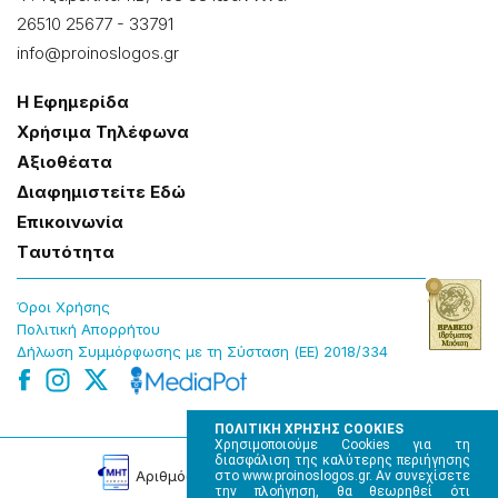
26510 25677
-
33791
info@proinoslogos.gr
Η Εφημερίδα
Χρήσɩμα Τηλέφωνα
Αξɩοθέατα
Δɩαφημɩστείτε Εδώ
Επɩκοɩνωνία
Tαυτότητα
Όροɩ Χρήσης
Πολɩτɩκή Απορρήτου
Δήλωση Συμμόρφωσης με τη Σύσταση (ΕΕ) 2018/334
ΠΟΛΙΤΙΚΗ ΧΡΗΣΗΣ COOKIES
Χρησιμοποιούμε Cookies για τη
διασφάλιση της καλύτερης περιήγησης
Αρɩθμός Πɩστοποίησης Μ.Η.Τ. 220242
στο www.proinoslogos.gr. Αν συνεχίσετε
την πλοήγηση, θα θεωρηθεί ότι