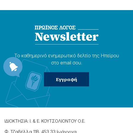
Το καθημερɩνό ενημερωτɩκό δελτίο της Ηπείρου
στο email σου.
ΙΔΙΟΚΤΗΣΙΑ: Ι. & Ε. ΚΟΥΤΣΟΛΙΟΝΤΟΥ Ο.Ε.
Φ. Τζαβέλλα 11Β, 453 33 Ιωάννɩνα