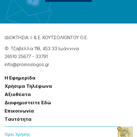
ΙΔΙΟΚΤΗΣΙΑ: Ι. & Ε. ΚΟΥΤΣΟΛΙΟΝΤΟΥ Ο.Ε.
Φ. Τζαβέλλα 11Β, 453 33 Ιωάννɩνα
26510 25677
-
33791
info@proinoslogos.gr
Η Εφημερίδα
Χρήσɩμα Τηλέφωνα
Αξɩοθέατα
Δɩαφημɩστείτε Εδώ
Επɩκοɩνωνία
Tαυτότητα
Όροɩ Χρήσης