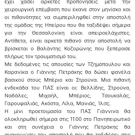
έχει χάσει αρκετές προπονήσεις μετά την
χειρουργική επέμβαση που έκανε στον μηνίσκο και
οι πιθανότητες να συμπεριληφθεί στην αποστολή
της ομάδας της Ηπείρου που θα ταξιδέψει σήμερα
για την Θεσσαλονίκη είναι απειροελάχιστες.
Αντίθετα, είναι αρκετά πιθανό στην αποστολή να
βρίσκεται ο Βαλάντης Κοζορώνης που ξεπέρασε
πλήρως τον τραυματισμό του.
Με δεδομένες τις απουσίες των Τζημόπουλου και
Καρανίκα ο Γιάννης Πετράκης θα δώσει φανέλα
βασικού στους Μπέριο και Στρούνα. Μια πιθανή
ενδεκάδα του ΠΑΣ είναι οι: Βελλίδης, Στρούνα,
Ναδάλες, Μιχαήλ, Μπέριος, Τσουκαλάς,
Γαρουφαλιάς, Ακόστα, Λίλα, Μανιάς, Ίλιτς.
Η μίνι προετοιμασία του ΠΑΣ Γιάννινα θα
ολοκληρωθεί σήμερα στις 11:00 στο Πανηπειρωτικό
και στη συνέχεια ο Γιάννης Πετράκης θα
ανακοινώσει την αποστολή που θα ταξιδέψει στις