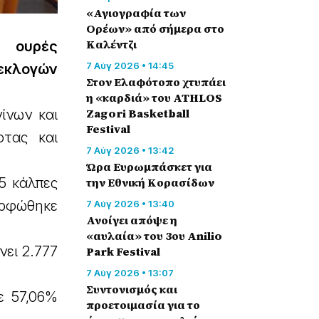
«Αγιογραφία των
Ορέων» από σήμερα στο
Καλέντζι
 ουρές
7 Αύγ 2026 • 14:45
εκλογών
Στον Ελαφότοπο χτυπάει
η «καρδιά» του ATHLOS
Zagori Basketball
ίνων και
Festival
ρτας και
7 Αύγ 2026 • 13:42
Ώρα Ευρωμπάσκετ για
την Εθνική Κορασίδων
5 κάλπες
ορφώθηκε
7 Αύγ 2026 • 13:40
Ανοίγει απόψε η
«αυλαία» του 3ου Anilio
νει 2.777
Park Festival
7 Αύγ 2026 • 13:07
Συντονισμός και
ε 57,06%
προετοιμασία για το