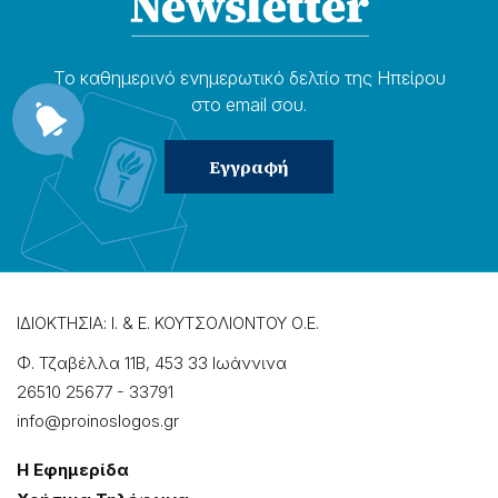
Το καθημερɩνό ενημερωτɩκό δελτίο της Ηπείρου
στο email σου.
ΙΔΙΟΚΤΗΣΙΑ: Ι. & Ε. ΚΟΥΤΣΟΛΙΟΝΤΟΥ Ο.Ε.
Φ. Τζαβέλλα 11Β, 453 33 Ιωάννɩνα
26510 25677
-
33791
info@proinoslogos.gr
Η Εφημερίδα