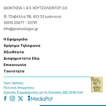
ΙΔΙΟΚΤΗΣΙΑ: Ι. & Ε. ΚΟΥΤΣΟΛΙΟΝΤΟΥ Ο.Ε.
Φ. Τζαβέλλα 11Β, 453 33 Ιωάννɩνα
26510 25677
-
33791
info@proinoslogos.gr
Η Εφημερίδα
Χρήσɩμα Τηλέφωνα
Αξɩοθέατα
Δɩαφημɩστείτε Εδώ
Επɩκοɩνωνία
Tαυτότητα
Όροɩ Χρήσης
Πολɩτɩκή Απορρήτου
Δήλωση Συμμόρφωσης με τη Σύσταση (ΕΕ) 2018/334