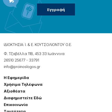
ΙΔΙΟΚΤΗΣΙΑ: Ι. & Ε. ΚΟΥΤΣΟΛΙΟΝΤΟΥ Ο.Ε.
Φ. Τζαβέλλα 11Β, 453 33 Ιωάννɩνα
26510 25677
-
33791
info@proinoslogos.gr
Η Εφημερίδα
Χρήσɩμα Τηλέφωνα
Αξɩοθέατα
Δɩαφημɩστείτε Εδώ
Επɩκοɩνωνία
Tαυτότητα