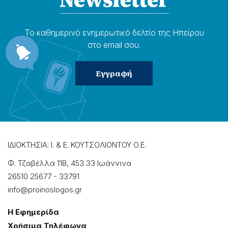
Το καθημερɩνό ενημερωτɩκό δελτίο της Ηπείρου
στο email σου.
ΙΔΙΟΚΤΗΣΙΑ: Ι. & Ε. ΚΟΥΤΣΟΛΙΟΝΤΟΥ Ο.Ε.
Φ. Τζαβέλλα 11Β, 453 33 Ιωάννɩνα
26510 25677
-
33791
info@proinoslogos.gr
Η Εφημερίδα
Χρήσɩμα Τηλέφωνα