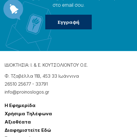
στο email σου.
ΙΔΙΟΚΤΗΣΙΑ: Ι. & Ε. ΚΟΥΤΣΟΛΙΟΝΤΟΥ Ο.Ε.
Φ. Τζαβέλλα 11Β, 453 33 Ιωάννɩνα
26510 25677
-
33791
info@proinoslogos.gr
Η Εφημερίδα
Χρήσɩμα Τηλέφωνα
Αξɩοθέατα
Δɩαφημɩστείτε Εδώ