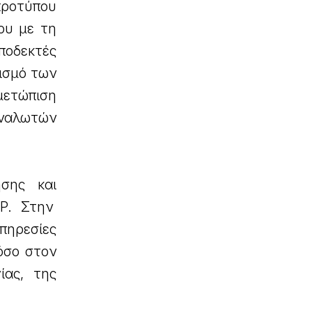
προτύπου
ου με τη
αποδεκτές
ισμό των
μετώπιση
αναλωτών
σης και
UP. Στην
πηρεσίες
όσο στον
ίας, της