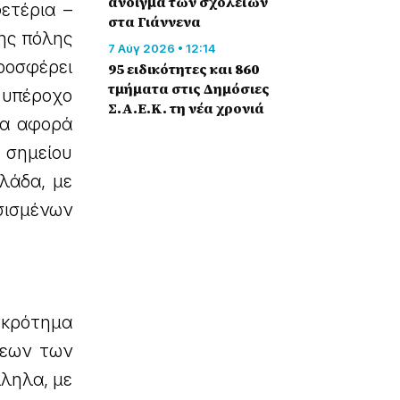
άνοιγμα των σχολείων
ετέρια –
στα Γιάννενα
της πόλης
7 Αύγ 2026 • 12:14
ροσφέρει
95 ειδικότητες και 860
τμήματα στις Δημόσιες
 υπέροχο
Σ.Α.Ε.Κ. τη νέα χρονιά
μα αφορά
 σημείου
λάδα, με
σισμένων
γκρότημα
σεων των
ληλα, με