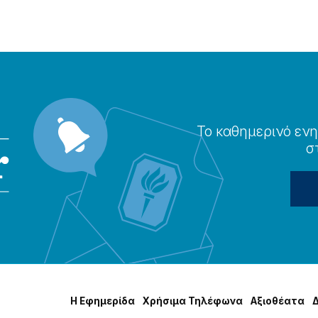
Το καθημερɩνό ενη
σ
Η Εφημερίδα
Χρήσɩμα Τηλέφωνα
Αξɩοθέατα