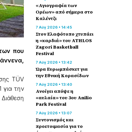
«Αγιογραφία των
Ορέων» από σήμερα στο
Καλέντζι
7 Αύγ 2026 • 14:45
Στον Ελαφότοπο χτυπάει
η «καρδιά» του ATHLOS
Zagori Basketball
ντων που
Festival
ιάννενα,
7 Αύγ 2026 • 13:42
Ώρα Ευρωμπάσκετ για
την Εθνική Κορασίδων
ησης TÜV
7 Αύγ 2026 • 13:40
 για την
Ανοίγει απόψε η
«αυλαία» του 3ου Anilio
 Διάθεση
Park Festival
7 Αύγ 2026 • 13:07
Συντονισμός και
προετοιμασία για το