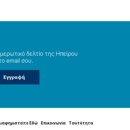
μερωτɩκό δελτίο της Ηπείρου
το email σου.
Δɩαφημɩστείτε Εδώ
Επɩκοɩνωνία
Tαυτότητα