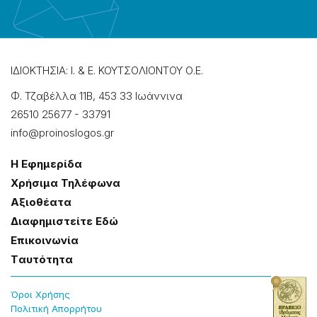
ΙΔΙΟΚΤΗΣΙΑ: Ι. & Ε. ΚΟΥΤΣΟΛΙΟΝΤΟΥ Ο.Ε.
Φ. Τζαβέλλα 11Β, 453 33 Ιωάννɩνα
26510 25677
-
33791
info@proinoslogos.gr
Η Εφημερίδα
Χρήσɩμα Τηλέφωνα
Αξɩοθέατα
Δɩαφημɩστείτε Εδώ
Επɩκοɩνωνία
Tαυτότητα
Όροɩ Χρήσης
Πολɩτɩκή Απορρήτου