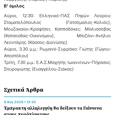
Β' όμιλος
Αύριο, 12:30: Ελληνικό-ΠΑΣ Πηγών Λούρου:
Σταματελόπουλος (Γατσόμαλος-Κολιός),
Μουζακαίοι-Κραψήτες Καππαδόκες: Μαλισσόβας
(Κατσούδας-Οικονόμου), Μπιζάνι-Ανήλιο:
Λεοντάρης (Κάσσος-Διονύσης)
Αύριο, 3.30 μ.μ.: Ρωμανό-Συρράκο: Γιώτης (Γώγου-
Αποστόλου)
Τρίτη, 7.30 μ.μ.: Ε.Α.Σ.Μαχητής Ιωαννίνων-Πήγασος:
Σπυρογιώτης (Ευαγγέλου-Ζιάκας)
Σχετικά Άρθρα
8 Αύγ 2026 • 13:30
Έμπρακτη αλληλεγγύη θα δείξουν τα Γιάννενα
στους πυρόπληκτους