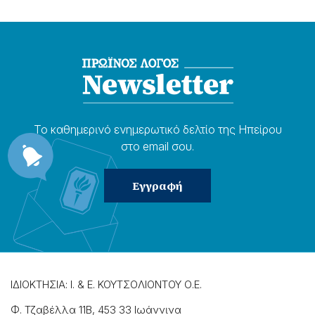
Το καθημερɩνό ενημερωτɩκό δελτίο της Ηπείρου
στο email σου.
ΙΔΙΟΚΤΗΣΙΑ: Ι. & Ε. ΚΟΥΤΣΟΛΙΟΝΤΟΥ Ο.Ε.
Φ. Τζαβέλλα 11Β, 453 33 Ιωάννɩνα