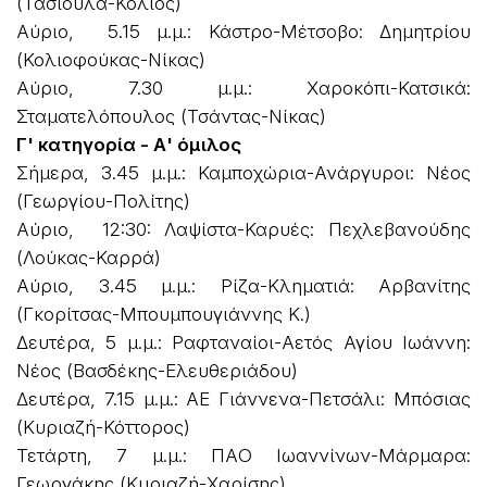
(Τασιούλα-Κολιός)
Αύριο, 5.15 μ.μ.: Κάστρο-Μέτσοβο: Δημητρίου
(Κολιοφούκας-Νίκας)
Αύριο, 7.30 μ.μ.: Χαροκόπι-Κατσικά:
Σταματελόπουλος (Τσάντας-Νίκας)
Γ' κατηγορία - Α' όμιλος
Σήμερα, 3.45 μ.μ.: Καμποχώρια-Ανάργυροι: Νέος
(Γεωργίου-Πολίτης)
Αύριο, 12:30: Λαψίστα-Καρυές: Πεχλεβανούδης
(Λούκας-Καρρά)
Αύριο, 3.45 μ.μ.: Ρίζα-Κληματιά: Αρβανίτης
(Γκορίτσας-Μπουμπουγιάννης Κ.)
Δευτέρα, 5 μ.μ.: Ραφταναίοι-Αετός Αγίου Ιωάννη:
Νέος (Βασδέκης-Ελευθεριάδου)
Δευτέρα, 7.15 μ.μ.: ΑΕ Γιάννενα-Πετσάλι: Μπόσιας
(Κυριαζή-Κόττορος)
Τετάρτη, 7 μ.μ.: ΠΑΟ Ιωαννίνων-Μάρμαρα:
Γεωργάκης (Κυριαζή-Χαρίσης)