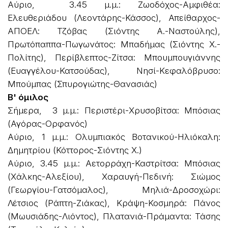
Αύριο, 3.45 μ.μ.: Ζωοδόχος-Αμφιθέα:
Ελευθεριάδου (Λεοντάρης-Κάσσος), Απείθαρχος-
ΑΠΟΕΛ: Τζόβας (Σιόντης Α.-Ναστούλης),
Πρωτόπαππα-Πωγωνάτος: Μπαδήμας (Σιόντης Χ.-
Πολίτης), Περίβλεπτος-Ζίτσα: Μπουμπουγιάννης
(Ευαγγέλου-Κατσούδας), Νησί-Κεφαλόβρυσο:
Μπούμπας (Σπυρογιώτης-Θανασιάς)
Β' όμιλος
Σήμερα, 3 μ.μ.: Περιστέρι-Χρυσοβίτσα: Μπόσιας
(Αγόρας-Ορφανός)
Αύριο, 1 μ.μ.: Ολυμπιακός Βοτανικού-Ηλιόκαλη:
Δημητρίου (Κόττορος-Σιόντης Χ.)
Αύριο, 3.45 μ.μ.: Αετορράχη-Καστρίτσα: Μπόσιας
(Χάλκης-Αλεξίου), Χαραυγή-Πεδινή: Σιώμος
(Γεωργίου-Γατσόμαλος), Μηλιά-Δροσοχώρι:
Λέτσιος (Ράπτη-Ζιάκας), Κράψη-Κοσμηρά: Πάνος
(Μωυσιάδης-Λιόντος), Πλατανιά-Πράμαντα: Τάσης