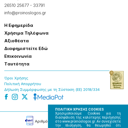
26510 25677
-
33791
info@proinoslogos.gr
Η Εφημερίδα
Χρήσɩμα Τηλέφωνα
Αξɩοθέατα
Δɩαφημɩστείτε Εδώ
Επɩκοɩνωνία
Tαυτότητα
Όροɩ Χρήσης
Πολɩτɩκή Απορρήτου
Δήλωση Συμμόρφωσης με τη Σύσταση (ΕΕ) 2018/334
ΠΟΛΙΤΙΚΗ ΧΡΗΣΗΣ COOKIES
Χρησιμοποιούμε Cookies για τη
διασφάλιση της καλύτερης περιήγησης
Αρɩθμός Πɩστοποίησης Μ.Η.Τ. 220242
στο www.proinoslogos.gr. Αν συνεχίσετε
την πλοήγηση, θα θεωρηθεί ότι