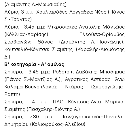
(Διαμάντης Λ.-Μωυσιάδης)
Αύριο, 3 μ.μ.: Χουλιαράδες-Λογγάδες: Νέος (Πάνος
Σ.-Τσάντας)
Αύριο, 3.45 μ.μ: Μικρασιάτες-Ανατολή: Μάντζιος
(Κόλλιας-Χαρίσης), Ελεούσα-Θρίαμβος
Σερβιανών: Θάνος (Διαμάντης Λ.-Πασχάλης),
Κουτσελιό-Κόνιτσα: Σιαμέτης (Καραλής-Διαμάντης
Δ.)
Β' κατηγορία - Α' όμιλος
Σήμερα, 3.45 μ.μ.: Ροδοτόπι-Δαβάκης: Μπαδήμας
(Πάνος Σ.-Μάντζιος Α.), Αγροτικός Αστέρας Άνω
Καλαμά-Βουνοπλαγιά: Ντάρας (Σπυρογιώτης-
Ράπτη)
Σήμερα, 4 μ.μ.: ΠΑΟ Κόνιτσας-Αγία Μαρίνα:
Σιαμέτης (Πασχάλης-Σιόντης Α.)
Σήμερα, 7.30 μ.μ.: Πανζαγορισιακός-Πεντέλη:
Δημητρίου (Κολιοφούκας-Αλεξίου)