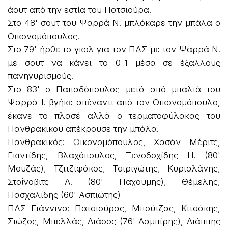
άουτ από την εστία του Πατσιούρα.
Στο 48' σουτ του Ψαρρά N. μπλόκαρε την μπάλα ο
Οικονομόπουλος.
Στο 79' ήρθε το γκολ για τον ΠΑΣ με τον Ψαρρά N.
με σουτ να κάνει το 0-1 μέσα σε έξαλλους
πανηγυρισμούς.
Στο 83' ο Παπαδόπουλος μετά από μπαλιά του
Ψαρρά Ι. βγήκε απέναντι από τον Οικονομόπουλο,
έκανε το πλασέ αλλά ο τερματοφύλακας του
Πανθρακικού απέκρουσε την μπάλα.
Πανθρακικός: Οικονομόπουλος, Χασάν Μέριτς,
Γκιντίδης, Βλαχόπουλος, Ξενοδοχίδης Η. (80'
Μουζάς), Τζιτζιφάκος, Τσιριγώτης, Κυριαλάνης,
Στοΐνοβιτς Λ. (80' Παχούμης), Θέμελης,
Πασχαλίδης (60' Ασπιώτης)
ΠΑΣ Γιάννινα: Πατσιούρας, Μπούτζας, Κιτσάκης,
Σιώζος, Μπελλάς, Λιάσος (76' Λαμπίρης), Λιάππης