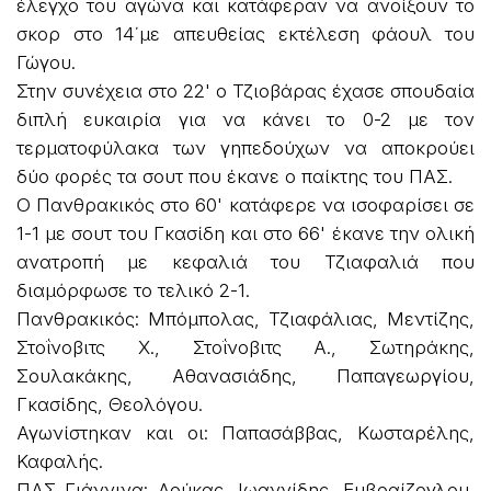
έλεγχο του αγώνα και κατάφεραν να ανοίξουν το
σκορ στο 14΄με απευθείας εκτέλεση φάουλ του
Γώγου.
Στην συνέχεια στο 22' ο Τζιοβάρας έχασε σπουδαία
διπλή ευκαιρία για να κάνει το 0-2 με τον
τερματοφύλακα των γηπεδούχων να αποκρούει
δύο φορές τα σουτ που έκανε ο παίκτης του ΠΑΣ.
Ο Πανθρακικός στο 60' κατάφερε να ισοφαρίσει σε
1-1 με σουτ του Γκασίδη και στο 66' έκανε την ολική
ανατροπή με κεφαλιά του Τζιαφαλιά που
διαμόρφωσε το τελικό 2-1.
Πανθρακικός: Μπόμπολας, Τζιαφάλιας, Μεντίζης,
Στοΐνοβιτς Χ., Στοΐνοβιτς Α., Σωτηράκης,
Σουλακάκης, Αθανασιάδης, Παπαγεωργίου,
Γκασίδης, Θεολόγου.
Αγωνίστηκαν και οι: Παπασάββας, Κωσταρέλης,
Καφαλής.
ΠΑΣ Γιάννινα: Δούκας, Ιωαννίδης, Εμβραίζογλου,