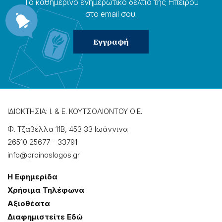
Το καθημερɩνό ενημερωτɩκό δελτίο της Ηπείρου
στο email σου.
ΙΔΙΟΚΤΗΣΙΑ: Ι. & Ε. ΚΟΥΤΣΟΛΙΟΝΤΟΥ Ο.Ε.
Φ. Τζαβέλλα 11Β, 453 33 Ιωάννɩνα
26510 25677
-
33791
info@proinoslogos.gr
Η Εφημερίδα
Χρήσɩμα Τηλέφωνα
Αξɩοθέατα
Δɩαφημɩστείτε Εδώ