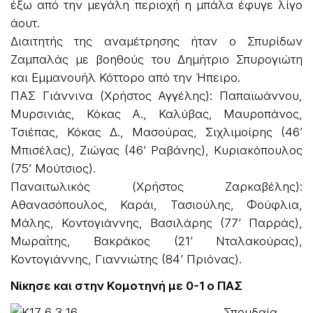
έξω από την μεγάλη περιοχή η μπάλα έφυγε λίγο
άουτ.
Διαιτητής της αναμέτρησης ήταν ο Σπυρίδων
Ζαμπαλάς με βοηθούς του Δημήτριο Σπυρογιώτη
και Εμμανουήλ Κόττορο από την Ήπειρο.
ΠΑΣ Γιάννινα (Χρήστος Αγγέλης): Παπαϊωάννου,
Μυρσινιάς, Κόκας Α., Καλύβας, Μαυροπάνος,
Τσιέπας, Κόκας Δ., Μασούρας, Σιχλιμοίρης (46’
Μπισέλας), Ζιώγας (46’ Ραβάνης), Κυριακόπουλος
(75’ Μούτσιος).
Παναιτωλικός (Χρήστος Ζαρκαβέλης):
Αθανασόπουλος, Καράι, Τασιούλης, Φούφλια,
Μάλης, Κοντογιάννης, Βασιλάρης (77’ Παρράς),
Μωραΐτης, Βακράκος (21’ Νταλακούρας),
Κοντογιάννης, Γιαννιώτης (84’ Πριόνας).
Νίκησε και στην Κομοτηνή με 0-1 ο ΠΑΣ
Σπουδαία