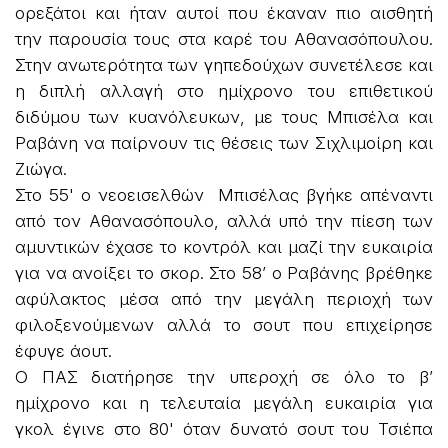
ορεξάτοι και ήταν αυτοί που έκαναν πιο αισθητή
την παρουσία τους στα καρέ του Αθανασόπουλου.
Στην ανωτερότητα των γηπεδούχων συνετέλεσε και
η διπλή αλλαγή στο ημίχρονο του επιθετικού
διδύμου των κυανόλευκων, με τους Μπισέλα και
Ραβάνη να παίρνουν τις θέσεις των Σιχλιμοίρη και
Ζιώγα.
Στο 55' ο νεοεισελθών Μπισέλας βγήκε απέναντι
από τον Αθανασόπουλο, αλλά υπό την πίεση των
αμυντικών έχασε το κοντρόλ και μαζί την ευκαιρία
για να ανοίξει το σκορ. Στο 58’ ο Ραβάνης βρέθηκε
αφύλακτος μέσα από την μεγάλη περιοχή των
φιλοξενούμενων αλλά το σουτ που επιχείρησε
έφυγε άουτ.
Ο ΠΑΣ διατήρησε την υπεροχή σε όλο το β’
ημίχρονο και η τελευταία μεγάλη ευκαιρία για
γκολ έγινε στο 80' όταν δυνατό σουτ του Τσιέπα