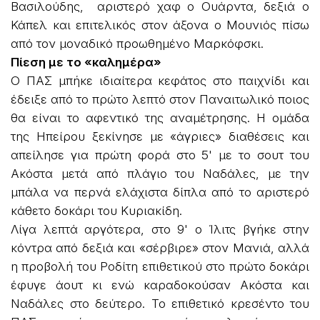
Βασιλούδης, αριστερό χαφ ο Ουάρντα, δεξιά ο
Κάπελ και επιτελικός στον άξονα ο Μουνιός πίσω
από τον μοναδικό προωθημένο Μαρκόφσκι.
Πίεση με το «καλημέρα»
Ο ΠΑΣ μπήκε ιδιαίτερα κεφάτος στο παιχνίδι και
έδειξε από το πρώτο λεπτό στον Παναιτωλικό ποιος
θα είναι το αφεντικό της αναμέτρησης. Η ομάδα
της Ηπείρου ξεκίνησε με «άγριες» διαθέσεις και
απείλησε για πρώτη φορά στο 5' με το σουτ του
Ακόστα μετά από πλάγιο του Ναδάλες, με την
μπάλα να περνά ελάχιστα δίπλα από το αριστερό
κάθετο δοκάρι του Κυριακίδη.
Λίγα λεπτά αργότερα, στο 9' ο Ίλιτς βγήκε στην
κόντρα από δεξιά και «σέρβιρε» στον Μανιά, αλλά
η προβολή του Ροδίτη επιθετικού στο πρώτο δοκάρι
έφυγε άουτ κι ενώ καραδοκούσαν Ακόστα και
Ναδάλες στο δεύτερο. Το επιθετικό κρεσέντο του