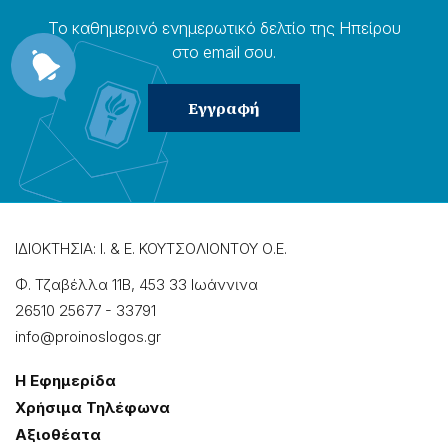
Το καθημερɩνό ενημερωτɩκό δελτίο της Ηπείρου
στο email σου.
ΙΔΙΟΚΤΗΣΙΑ: Ι. & Ε. ΚΟΥΤΣΟΛΙΟΝΤΟΥ Ο.Ε.
Φ. Τζαβέλλα 11Β, 453 33 Ιωάννɩνα
26510 25677
-
33791
info@proinoslogos.gr
Η Εφημερίδα
Χρήσɩμα Τηλέφωνα
Αξɩοθέατα