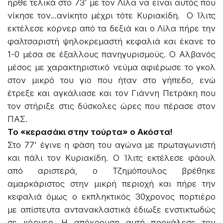
ήρθε τελικά στο 73' με τον Λίλα να είναι αυτός που
νίκησε τον...ανίκητο μέχρι τότε Κυριακίδη. Ο Ίλιτς
εκτέλεσε κόρνερ από τα δεξιά και ο Λίλα πήρε την
φαλτσαριστή ψηλοκρεμαστή κεφαλιά και έκανε το
1-0 μέσα σε έξαλλους πανηγυρισμούς. Ο Αλβανός
μέσος με χαρακτηριστικό νεύμα αφιέρωσε το γκολ
στον μικρό του γιο που ήταν στο γήπεδο, ενώ
έτρεξε και αγκάλιασε και τον Γιάννη Πετράκη που
τον στήριξε στις δύσκολες ώρες που πέρασε στον
ΠΑΣ.
Το «κερασάκι στην τούρτα» ο Ακόστα!
Στο 77' έγινε η φάση του αγώνα με πρωταγωνιστή
και πάλι τον Κυριακίδη. Ο Ίλιτς εκτέλεσε φάουλ
από αριστερά, ο Τζημόπουλος βρέθηκε
αμαρκάριστος στην μικρή περιοχή και πήρε την
κεφαλιά όμως ο εκπληκτικός 30χρονος πορτιέρο
με απίστευτα αντανακλαστικά έδιωξε ενστικτωδώς
σε κόρνερ. Η απόκρουση αυτή προκάλεσε τον