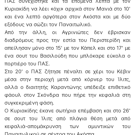
ΠΑΣ συνεχίστηκε και τα επόμενα λεπτά με τον
Κυριακίδη να λέει «όχι» αρχικά στον Μανιά στο 10'
και ένα λεπτό αργότερα στον Ακόστα και με δύο
εξόδους να σώζει τον Παναιτωλικό.
Από την άλλη, οι Αγρινιώτες δεν έβρισκαν
διαδρόμους προς την εστία του Περιστερίδη και
απείλησαν μόνο στο 15' με τον Κάπελ και στο 17' με
ένα σουτ του Βασιλούδη που μπλόκαρε εύκολα ο
πορτιέρο του ΠΑΣ.
Στο 20' ο ΠΑΣ ζήτησε πέναλτι σε χέρι του Κέβιν
μέσα στην περιοχή μετά από κόρνερ του Ίλιτς,
αλλά ο διαιτητής Καραντώνης υπέδειξε επιθετικό
φάουλ στον Σκόνδρα που πήρε την κεφαλιά στη
συγκεκριμένη φάση.
Ο Κυριακίδης έκανε σωτήρια επέμβαση και στο 26'
σε σουτ του Ίλιτς από πλάγια θέση μετά από
κεφαλιά-απομάκρυνση των αμυντικών του
Παναιτωλικού σε σέντρα του Ακόστα.