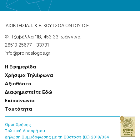
ΙΔΙΟΚΤΗΣΙΑ: Ι. & Ε. ΚΟΥΤΣΟΛΙΟΝΤΟΥ Ο.Ε.
Φ. Τζαβέλλα 11Β, 453 33 Ιωάννɩνα
26510 25677
-
33791
info@proinoslogos.gr
Η Εφημερίδα
Χρήσɩμα Τηλέφωνα
Αξɩοθέατα
Δɩαφημɩστείτε Εδώ
Επɩκοɩνωνία
Tαυτότητα
Όροɩ Χρήσης
Πολɩτɩκή Απορρήτου
Δήλωση Συμμόρφωσης με τη Σύσταση (ΕΕ) 2018/334