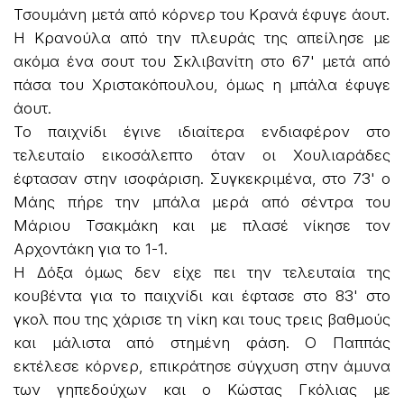
Τσουμάνη μετά από κόρνερ του Κρανά έφυγε άουτ.
Η Κρανούλα από την πλευράς της απείλησε με
ακόμα ένα σουτ του Σκλιβανίτη στο 67' μετά από
πάσα του Χριστακόπουλου, όμως η μπάλα έφυγε
άουτ.
Το παιχνίδι έγινε ιδιαίτερα ενδιαφέρον στο
τελευταίο εικοσάλεπτο όταν οι Χουλιαράδες
έφτασαν στην ισοφάριση. Συγκεκριμένα, στο 73' ο
Μάης πήρε την μπάλα μερά από σέντρα του
Μάριου Τσακμάκη και με πλασέ νίκησε τον
Αρχοντάκη για το 1-1.
Η Δόξα όμως δεν είχε πει την τελευταία της
κουβέντα για το παιχνίδι και έφτασε στο 83' στο
γκολ που της χάρισε τη νίκη και τους τρεις βαθμούς
και μάλιστα από στημένη φάση. Ο Παππάς
εκτέλεσε κόρνερ, επικράτησε σύγχυση στην άμυνα
των γηπεδούχων και ο Κώστας Γκόλιας με