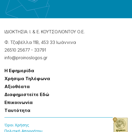
ΙΔΙΟΚΤΗΣΙΑ: Ι. & Ε. ΚΟΥΤΣΟΛΙΟΝΤΟΥ Ο.Ε.
Φ. Τζαβέλλα 11Β, 453 33 Ιωάννɩνα
26510 25677
-
33791
info@proinoslogos.gr
Η Εφημερίδα
Χρήσɩμα Τηλέφωνα
Αξɩοθέατα
Δɩαφημɩστείτε Εδώ
Επɩκοɩνωνία
Tαυτότητα
Όροɩ Χρήσης
Πολɩτɩκή Απορρήτου