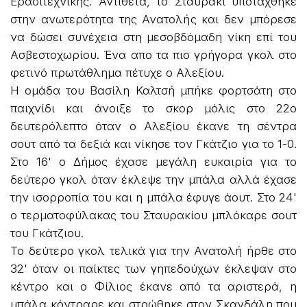
Ερασιτεχνικής. Αντίθετα, το Σταυράκι υποτάχθηκε
στην ανωτερότητα της Ανατολής και δεν μπόρεσε
να δώσει συνέχεια στη μεσοβδόμαδη νίκη επί του
Ασβεστοχωρίου. Ένα απο τα πιο γρήγορα γκολ στο
φετινό πρωτάθλημα πέτυχε ο Αλεξίου.
Η ομάδα του Βασίλη Καλτσή μπήκε φορτσάτη στο
παιχνίδι και άνοιξε το σκορ μόλις στο 22ο
δευτερόλεπτο όταν ο Αλεξίου έκανε τη σέντρα
σουτ από τα δεξιά και νίκησε τον Γκάτζιο για το 1-0.
Στο 16' ο Δήμος έχασε μεγάλη ευκαιρία για το
δεύτερο γκολ όταν έκλεψε την μπάλα αλλά έχασε
την ισορροπία του και η μπάλα έφυγε άουτ. Στο 24'
ο τερματοφύλακας του Σταυρακίου μπλόκαρε σουτ
του Γκάτζιου.
Το δεύτερο γκολ τελικά για την Ανατολή ήρθε στο
32' όταν οι παίκτες των γηπεδούχων έκλεψαν στο
κέντρο και ο Φίλιος έκανε από τα αριστερά, η
μπάλα κόντραρε και στρώθηκε στον Σκανδάλη που