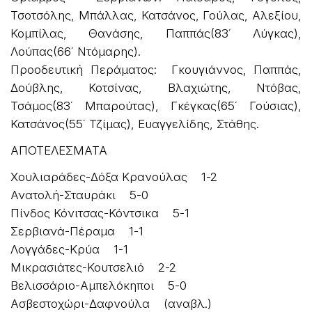
Τσοτσόλης, Μπάλλας, Κατσάνος, Γούλας, Αλεξίου,
Κομπίλας, Θανάσης, Παππάς(83΄ Λύγκας),
Λούπας(66΄ Ντόμαρης).
Προοδευτική Περάματος: Γκουγιάννος, Παππάς,
Δούβλης, Κοτσίνας, Βλαχιώτης, Ντόβας,
Τσάμος(83΄ Μπαρούτας), Γκέγκας(65΄ Γούσιας),
Κατσάνος(55΄ Τζίμας), Ευαγγελίδης, Στάθης.
ΑΠΟΤΕΛΕΣΜΑΤΑ
Χουλιαράδες-Δόξα Κρανούλας 1-2
Ανατολή-Σταυράκι 5-0
Πίνδος Κόνιτσας-Κόντσικα 5-1
Σερβιανά-Πέραμα 1-1
Λογγάδες-Κρύα 1-1
Μικρασιάτες-Κουτσελιό 2-2
Βελισσάριο-Αμπελόκηποι 5-0
Ασβεστοχώρι-Δαφνούλα (αναβλ.)