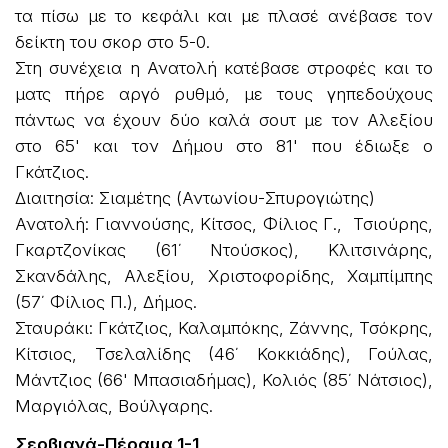
τα πίσω με το κεφάλι και με πλασέ ανέβασε τον
δείκτη του σκορ στο 5-0.
Στη συνέχεια η Ανατολή κατέβασε στροφές και το
ματς πήρε αργό ρυθμό, με τους γηπεδούχους
πάντως να έχουν δύο καλά σουτ με τον Αλεξίου
στο 65' και τον Δήμου στο 81' που έδιωξε ο
Γκάτζιος.
Διαιτησία: Σιαμέτης (Αντωνίου-Σπυρογιώτης)
Ανατολή: Γιαννούσης, Κίτσος, Φίλιος Γ., Τσιούρης,
Γκαρτζονίκας (61΄ Ντούσκος), Κλιτσινάρης,
Σκανδάλης, Αλεξίου, Χριστοφορίδης, Χαμπίμπης
(57΄ Φίλιος Π.), Δήμος.
Σταυράκι: Γκάτζιος, Καλαμπόκης, Ζάννης, Τσόκρης,
Κίτσιος, Τσελαλίδης (46΄ Κοκκιάδης), Γούλας,
Μάντζιος (66' Μπασιαδήμας), Κολιός (85΄ Νάτσιος),
Μαργιόλας, Βούλγαρης.
Σερβιανά-Πέραμα 1-1