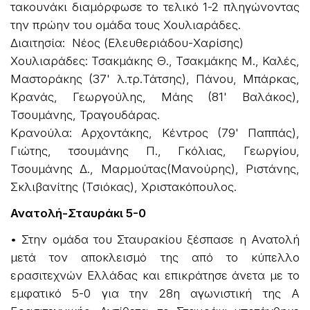
τακουνάκι διαμόρφωσε το τελικό 1-2 πληγώνοντας
την πρώην του ομάδα τους Χουλιαράδες.
Διαιτησία: Νέος (Ελευθεριάδου-Χαρίσης)
Χουλιαράδες: Τσακμάκης Θ., Τσακμάκης Μ., Καλές,
Μαστοράκης (37' λ.τρ.Τάτσης), Πάνου, Μπάρκας,
Κρανάς, Γεωργούλης, Μάης (81' Βαλάκος),
Τσουμάνης, Τραγουδάρας.
Κρανούλα: Αρχοντάκης, Κέντρος (79' Παππάς),
Γιώτης, τσουμάνης Π., Γκόλιας, Γεωργίου,
Τσουμάνης Δ., Μαρμούτας(Μανούρης), Ριστάνης,
Σκλιβανίτης (Τσιόκας), Χριστακόπουλος.
Ανατολή-Σταυράκι 5-0
• Στην ομάδα του Σταυρακίου ξέσπασε η Ανατολή
μετά τον αποκλεισμό της από το κύπελλο
ερασιτεχνών Ελλάδας και επικράτησε άνετα με το
εμφατικό 5-0 για την 28η αγωνιστική της Α