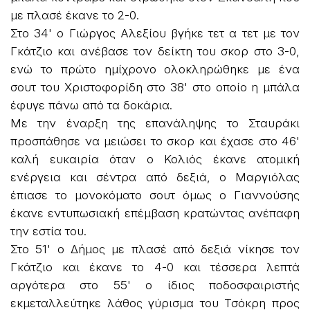
με πλασέ έκανε το 2-0.
Στο 34' ο Γιώργος Αλεξίου βγήκε τετ α τετ με τον
Γκάτζιο και ανέβασε τον δείκτη του σκορ στο 3-0,
ενώ το πρώτο ημίχρονο ολοκληρώθηκε με ένα
σουτ του Χριστοφορίδη στο 38' στο οποίο η μπάλα
έφυγε πάνω από τα δοκάρια.
Με την έναρξη της επανάληψης το Σταυράκι
προσπάθησε να μειώσει το σκορ και έχασε στο 46'
καλή ευκαιρία όταν ο Κολιός έκανε ατομική
ενέργεια και σέντρα από δεξιά, ο Μαργιόλας
έπιασε το μονοκόματο σουτ όμως ο Γιαννούσης
έκανε εντυπωσιακή επέμβαση κρατώντας ανέπαφη
την εστία του.
Στο 51' ο Δήμος με πλασέ από δεξιά νίκησε τον
Γκάτζιο και έκανε το 4-0 και τέσσερα λεπτά
αργότερα στο 55' ο ίδιος ποδοσφαιριστής
εκμεταλλεύτηκε λάθος γύρισμα του Τσόκρη προς