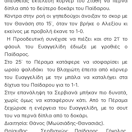
απευθείας εκτέλεση κόρνερ του Στάθη να περνά
δίπλα από το δεύτερο δοκάρι του Παίδαρου.
Κόντρα στην ροή οι γηπεδούχοι άνοιξαν το σκορ με
τον Θανάση στο 15΄, όταν τον βρήκε ο Αλεξίου κι
εκείνος με προβολή έκανε το 1-0.
Η Προοδευτική συνέχισε να πιέζει και στο 21΄ το
φάουλ του Ευαγγελίδη έδιωξε με γροθιές ο
Παίδαρος.
Στο 25΄ το Πέραμα κατάφερε να ισοφαρίσει με
ωραίο ψαλιδάκι του Βλαχιώτη έπειτα από κόρνερ
του Ευαγγελίδη με την μπάλα να καταλήγει στα
δίχτυα του Παίδαρου για το 1-1.
Στην επανάληψη τα Σερβιανά μπήκαν πιο δυνατά,
χωρίς όμως να καταφέρουν κάτι. Από το Πέραμα
ξεχώρισε η ενέργεια του Ευαγγελίδη, με το σουτ
του να περνά δίπλα από το δοκάρι.
Διαιτησία: Θάνος (Μωϋσιάδης-Θανασιάς).
Θρίαμβος Σερβιανών: Παίδαρος, Γόγολος,