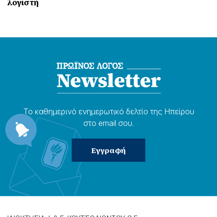
λογιστή
Το καθημερɩνό ενημερωτɩκό δελτίο της Ηπείρου
στο email σου.