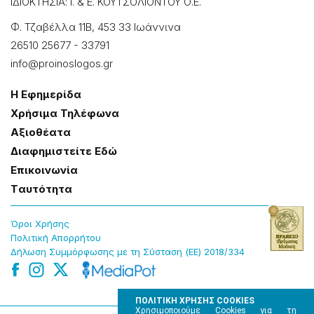
ΙΔΙΟΚΤΗΣΙΑ: Ι. & Ε. ΚΟΥΤΣΟΛΙΟΝΤΟΥ Ο.Ε.
Φ. Τζαβέλλα 11Β, 453 33 Ιωάννɩνα
26510 25677
-
33791
info@proinoslogos.gr
Η Εφημερίδα
Χρήσɩμα Τηλέφωνα
Αξɩοθέατα
Δɩαφημɩστείτε Εδώ
Επɩκοɩνωνία
Tαυτότητα
Όροɩ Χρήσης
Πολɩτɩκή Απορρήτου
Δήλωση Συμμόρφωσης με τη Σύσταση (ΕΕ) 2018/334
ΠΟΛΙΤΙΚΗ ΧΡΗΣΗΣ COOKIES
Χρησιμοποιούμε Cookies για τη