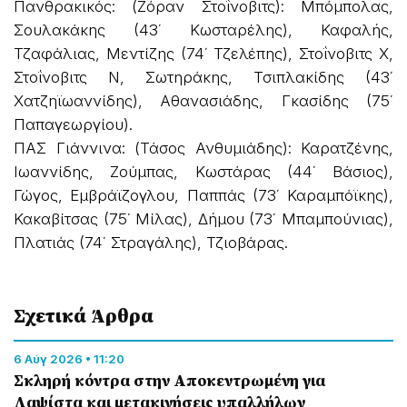
Πανθρακικός: (Ζόραν Στοΐνοβιτς): Μπόμπολας,
Σουλακάκης (43΄ Κωσταρέλης), Καφαλής,
Τζαφάλιας, Μεντίζης (74΄ Τζελέπης), Στοΐνοβιτς Χ,
Στοΐνοβιτς Ν, Σωτηράκης, Τσιπλακίδης (43΄
Χατζηϊωαννίδης), Αθανασιάδης, Γκασίδης (75΄
Παπαγεωργίου).
ΠΑΣ Γιάννινα: (Τάσος Ανθυμιάδης): Καρατζένης,
Ιωαννίδης, Ζούμπας, Κωστάρας (44΄ Βάσιος),
Γώγος, Εμβράϊζογλου, Παππάς (73΄ Καραμπόϊκης),
Κακαβίτσας (75΄ Μίλας), Δήμου (73΄ Μπαμπούνιας),
Πλατιάς (74΄ Στραγάλης), Τζιοβάρας.
Σχετικά Άρθρα
6 Αύγ 2026 • 11:20
Σκληρή κόντρα στην Αποκεντρωμένη για
Λαψίστα και μετακινήσεις υπαλλήλων