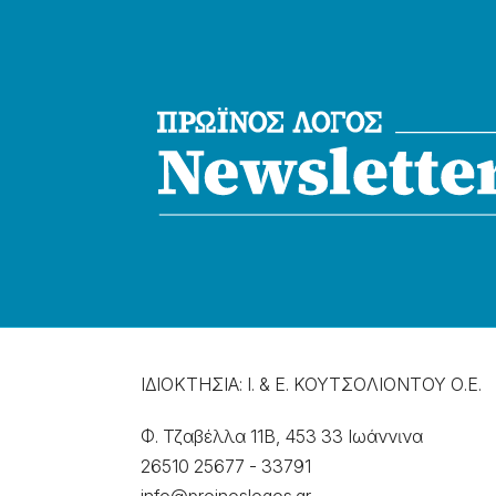
ΙΔΙΟΚΤΗΣΙΑ: Ι. & Ε. ΚΟΥΤΣΟΛΙΟΝΤΟΥ Ο.Ε.
Φ. Τζαβέλλα 11Β, 453 33 Ιωάννɩνα
26510 25677
-
33791
info@proinoslogos.gr