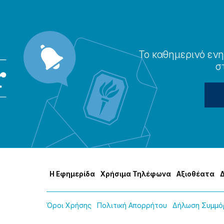
Το καθημερɩνό ενη
σ
Η Εφημερίδα
Χρήσɩμα Τηλέφωνα
Αξɩοθέατα
Όροɩ Χρήσης
Πολɩτɩκή Απορρήτου
Δήλωση Συμμόρ