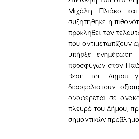
επίσκεψή του στο Δη
Μιχάλη Πλιάκο κα
συζητήθηκε η πιθανό
προκληθεί τον τελευτα
που αντιμετωπίζουν α
υπήρξε ενημέρωση τ
προσφύγων στον Παιδ
θέση του Δήμου γι
διασφαλιστούν αξιο
αναφέρεται σε ανακ
πλευρό του Δήμου, πρ
σημαντικών προβλημά