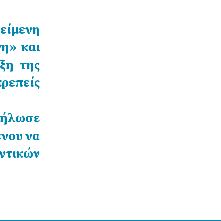
είμενη
η» και
ξη της
ρεπείς
δήλωσε
ένου να
τικών