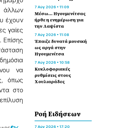
 δήμαρχο
7 Αύγ 2026 • 11:09
 άλλων
Μέσω… Ηγουμενίτσας
ου έχουν
ήρθε η ενημέρωση για
την Λαψίστα
ες γαίες
7 Αύγ 2026 • 11:08
. Επίσης
Έπαιζε δυνατά μουσική
ως αργά στην
τάσταση
Ηγουμενίτσα
δημόσια
7 Αύγ 2026 • 10:58
Κυκλοφοριακές
ένου να
ρυθμίσεις στους
ς, όπως
Χουλιαράδες
ντα στο
 επίλυση
Ροή Eιδήσεων
7 Αύγ 2026 • 17:20