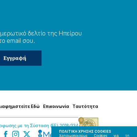
μερωτɩκό δελτίο της Ηπείρου
το email σου.
Δɩαφημɩστείτε Εδώ
Επɩκοɩνωνία
Tαυτότητα
φωσης με τη Σύσταση (ΕΕ) 2018/334
ΠΟΛΙΤΙΚΗ ΧΡΗΣΗΣ COOKIES
Χρησιμοποιούμε Cookies για τη