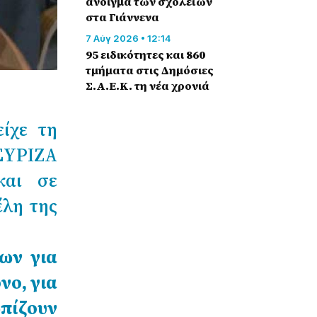
άνοιγμα των σχολείων
στα Γιάννενα
7 Αύγ 2026 • 12:14
95 ειδικότητες και 860
τμήματα στις Δημόσιες
Σ.Α.Ε.Κ. τη νέα χρονιά
ίχε τη
 ΣΥΡΙΖΑ
και σε
έλη της
ων για
νο, για
πίζουν