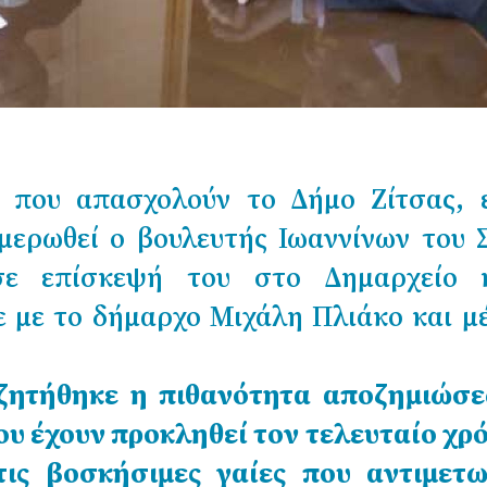
α που απασχολούν το Δήμο Ζίτσας, ε
μερωθεί ο βουλευτής Ιωαννίνων του
σε επίσκεψή του στο Δημαρχείο 
ε με το δήμαρχο Μιχάλη Πλιάκο και μ
ζητήθηκε η πιθανότητα αποζημιώσε
υ έχουν προκληθεί τον τελευταίο χρό
ις βοσκήσιμες γαίες που αντιμετω