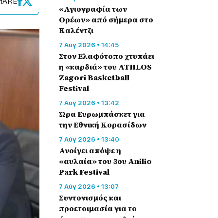
HARE
«Αγιογραφία των
Ορέων» από σήμερα στο
Καλέντζι
7 Αύγ 2026 • 14:45
Στον Ελαφότοπο χτυπάει
η «καρδιά» του ATHLOS
Zagori Basketball
Festival
7 Αύγ 2026 • 13:42
Ώρα Ευρωμπάσκετ για
την Εθνική Κορασίδων
7 Αύγ 2026 • 13:40
Ανοίγει απόψε η
«αυλαία» του 3ου Anilio
Park Festival
7 Αύγ 2026 • 13:07
Συντονισμός και
προετοιμασία για το