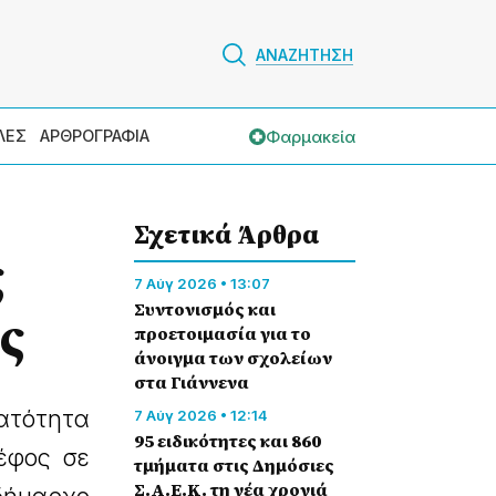
ΑΝΑΖΗΤΗΣΗ
Φαρμακεία
ΛΕΣ
ΑΡΘΡΟΓΡΑΦΙΑ
Σχετικά Άρθρα
ς
7 Αύγ 2026 • 13:07
Συντονισμός και
ς
προετοιμασία για το
άνοιγμα των σχολείων
στα Γιάννενα
νατότητα
7 Αύγ 2026 • 12:14
95 ειδικότητες και 860
έφος σε
τμήματα στις Δημόσιες
Σ.Α.Ε.Κ. τη νέα χρονιά