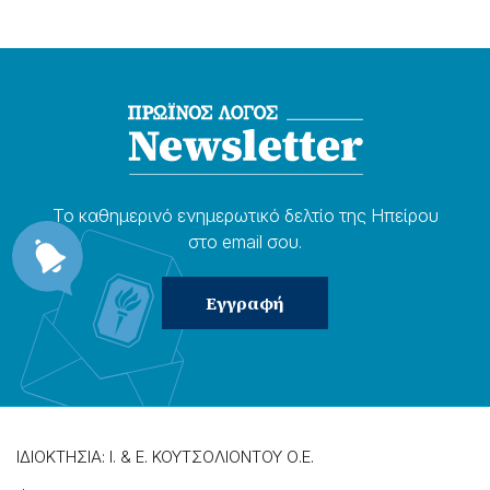
Το καθημερɩνό ενημερωτɩκό δελτίο της Ηπείρου
στο email σου.
ΙΔΙΟΚΤΗΣΙΑ: Ι. & Ε. ΚΟΥΤΣΟΛΙΟΝΤΟΥ Ο.Ε.