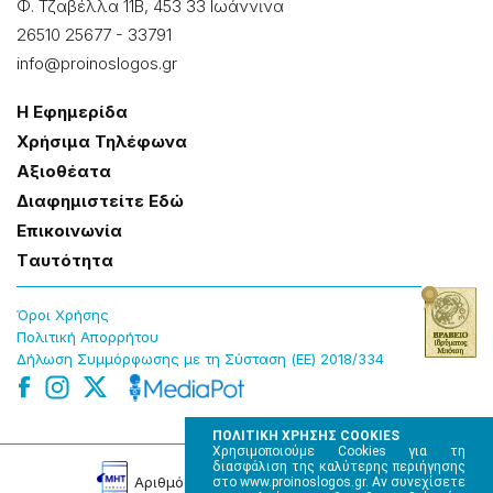
Φ. Τζαβέλλα 11Β, 453 33 Ιωάννɩνα
26510 25677
-
33791
info@proinoslogos.gr
Η Εφημερίδα
Χρήσɩμα Τηλέφωνα
Αξɩοθέατα
Δɩαφημɩστείτε Εδώ
Επɩκοɩνωνία
Tαυτότητα
Όροɩ Χρήσης
Πολɩτɩκή Απορρήτου
Δήλωση Συμμόρφωσης με τη Σύσταση (ΕΕ) 2018/334
ΠΟΛΙΤΙΚΗ ΧΡΗΣΗΣ COOKIES
Χρησιμοποιούμε Cookies για τη
διασφάλιση της καλύτερης περιήγησης
Αρɩθμός Πɩστοποίησης Μ.Η.Τ. 220242
στο www.proinoslogos.gr. Αν συνεχίσετε