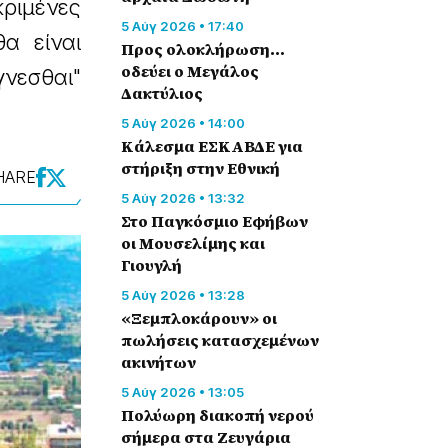
ριμένες
5 Αύγ 2026 • 17:40
α είναι
Προς ολοκλήρωση…
οδεύει ο Μεγάλος
γνεσθαι"
Δακτύλιος
5 Αύγ 2026 • 14:00
Κάλεσμα ΕΣΚΑΒΔΕ για
στήριξη στην Εθνική
HARE
5 Αύγ 2026 • 13:32
Στο Παγκόσμιο Εφήβων
οι Μουσελίμης και
Γιουγλή
5 Αύγ 2026 • 13:28
«Ξεμπλοκάρουν» οι
πωλήσεις κατασχεμένων
ακινήτων
5 Αύγ 2026 • 13:05
Πολύωρη διακοπή νερού
σήμερα στα Ζευγάρια