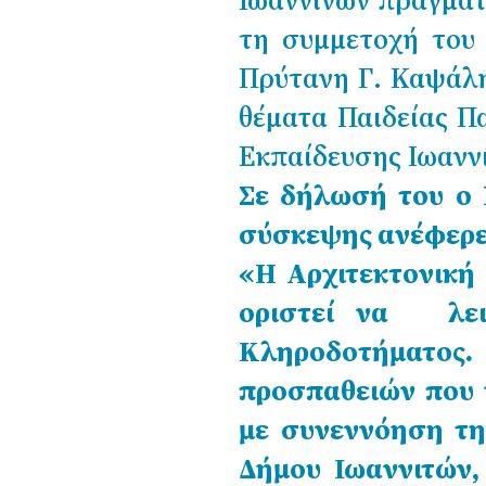
Ιωαννίνων πραγματ
τη συμμετοχή του
Πρύτανη Γ. Καψάλη
θέματα Παιδείας Π
Εκπαίδευσης Ιωαννί
Σε δήλωσή του ο 
σύσκεψης ανέφερε 
«Η Αρχιτεκτονική
οριστεί να λειτ
Κληροδοτήματο
προσπαθειών που 
με συνεννόηση τη
Δήμου Ιωαννιτών, 