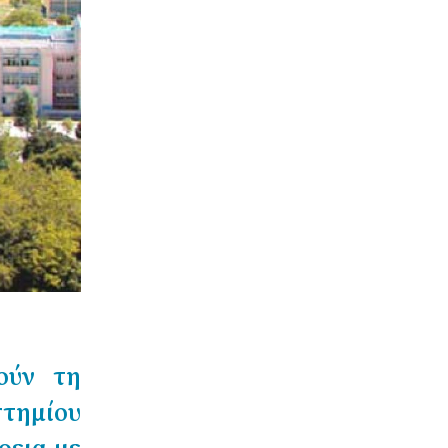
ούν τη
τημίου