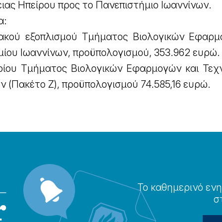
ειας Ηπείρου προς το Πανεπιστήμιο Ιωαννίνων.
α:
ακού εξοπλισμού Τμήματος Βιολογικών Εφαρμ
ίου Ιωαννίνων, προϋπολογισμού, 353.962 ευρώ.
τιρίου Τμήματος Βιολογικών Εφαρμογών και Τεχ
 (Πακέτο Ζ), προϋπολογισμού 74.585,16 ευρώ.
Το καθημερɩνό ενη
σ