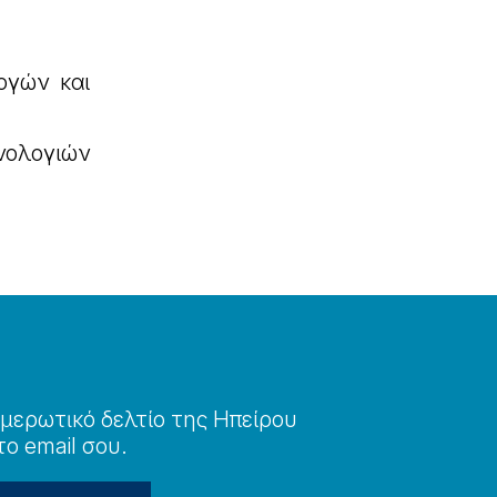
ογών και
νολογιών
μερωτɩκό δελτίο της Ηπείρου
το email σου.