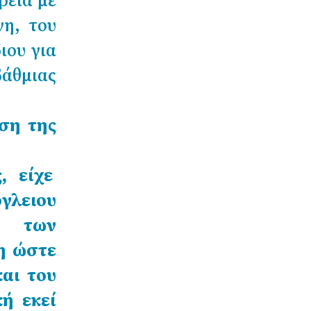
ρεια με
η, του
ιου για
βάθμιας
ση της
, είχε
γλειου
ό των
η ώστε
αι του
κή εκεί