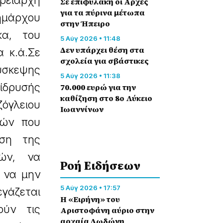
ρειάρχη
Σε επιφυλακή οι Αρχές
για τα πύρινα μέτωπα
ημάρχου
στην Ήπειρο
κα, του
5 Αύγ 2026 • 11:48
Δεν υπάρχει θέση στα
 κ.ά.Σε
σχολεία για σβάστικες
ύσκεψης
5 Αύγ 2026 • 11:38
 ίδρυσής
70.000 ευρώ για την
καθίζηση στο 8ο Λύκειο
όγλειου
Ιωαννίνων
ιών που
ηση της
τών, να
Ροή Eιδήσεων
ι να μην
5 Αύγ 2026 • 17:57
γάζεται
Η «Ειρήνη» του
ούν τις
Αριστοφάνη αύριο στην
αρχαία Δωδώνη