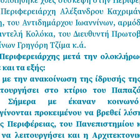
οποιήθηκε χθες σύσκεψη στην Περιφέ
 Περιφερειάρχη Αλέξανδρου Καχριμάν
, του Αντιδημάρχου Ιωαννίνων, αρμόδ
αντελή Κολόκα, του Διευθυντή Πρωτο
νων Γρηγόρη Τζίμα κ.ά.
Περιφερειάρχης μετά την ολοκλήρω
και τα εξής:
 με την ανακοίνωση της ίδρυσής της
ουργήσει στο κτίριο του Παπαζό
ς. Σήμερα με έκαναν κοινων
γίνονται προκειμένου να βρεθεί λύσ
ς Περιφέρειας, του Πανεπιστημίου κ
να λειτουργήσει και η Αρχιτεκτονι