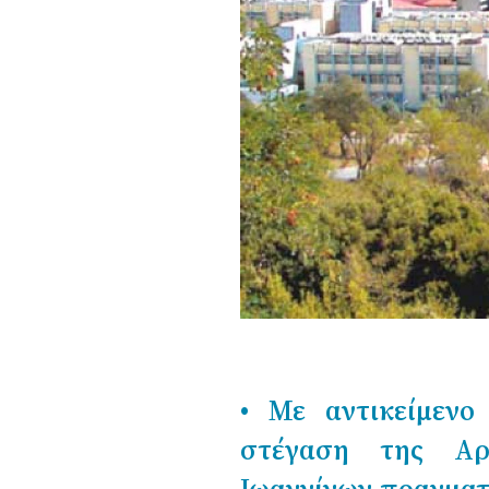
• Με αντικείμεν
στέγαση της Αρχ