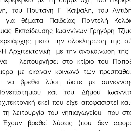
Περιφέρεια με τη συμμετοχή του Περιφε
νη, του Πρύτανη Γ. Καψάλη, του Αντιδ
ου για θέματα Παιδείας Παντελή Κολό
ιας Εκπαίδευσης Ιωαννίνων Γρηγόρη Τζίμα
ερειάρχης μετά την ολοκλήρωση της σ
:«Η Αρχιτεκτονική με την ανακοίνωση της
να λειτουργήσει στο κτίριο του Παπαζ
μερα με έκαναν κοινωνό των προσπαθε
νου να βρεθεί λύση ώστε με συνεννό
Πανεπιστημίου και του Δήμου Ιωαννι
ρχιτεκτονική εκεί που είχε αποφασιστεί κα
τη λειτουργία του νηπιαγωγείου που στε
. Έχουν βρεθεί λύσεις (που δεν αφορ