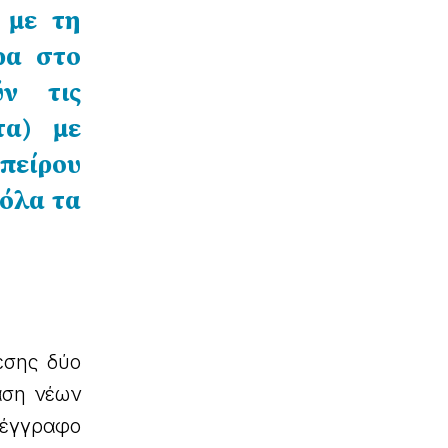
 με τη
ρα στο
ύν τις
τα) με
Ηπείρου
 όλα τα
εσης δύο
αση νέων
 έγγραφο