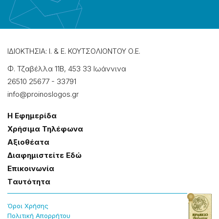
ΙΔΙΟΚΤΗΣΙΑ: Ι. & Ε. ΚΟΥΤΣΟΛΙΟΝΤΟΥ Ο.Ε.
Φ. Τζαβέλλα 11Β, 453 33 Ιωάννɩνα
26510 25677
-
33791
info@proinoslogos.gr
Η Εφημερίδα
Χρήσɩμα Τηλέφωνα
Αξɩοθέατα
Δɩαφημɩστείτε Εδώ
Επɩκοɩνωνία
Tαυτότητα
Όροɩ Χρήσης
Πολɩτɩκή Απορρήτου