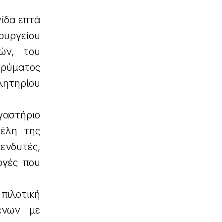
ίδα επτά
ουργείου
ών, του
δρύματος
λητηρίου
γαστήριο
μέλη της
πενδυτές,
ογές που
πιλοτική
ένων με