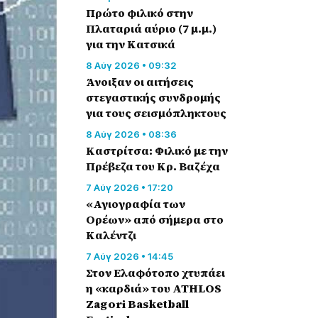
Πρώτο φιλικό στην
Πλαταριά αύριο (7 μ.μ.)
για την Κατσικά
8 Αύγ 2026 • 09:32
Άνοιξαν οι αιτήσεις
στεγαστικής συνδρομής
για τους σεισμόπληκτους
8 Αύγ 2026 • 08:36
Καστρίτσα: Φιλικό με την
Πρέβεζα του Κρ. Βαζέχα
7 Αύγ 2026 • 17:20
«Αγιογραφία των
Ορέων» από σήμερα στο
Καλέντζι
7 Αύγ 2026 • 14:45
Στον Ελαφότοπο χτυπάει
η «καρδιά» του ATHLOS
Zagori Basketball