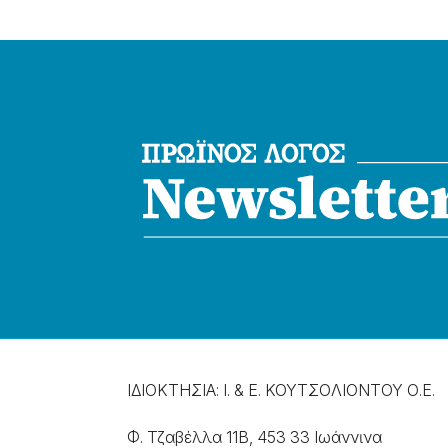
ΙΔΙΟΚΤΗΣΙΑ: Ι. & Ε. ΚΟΥΤΣΟΛΙΟΝΤΟΥ Ο.Ε.
Φ. Τζαβέλλα 11Β, 453 33 Ιωάννɩνα