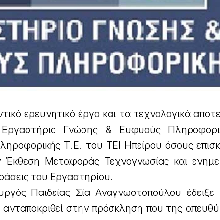
τικό ερευνητικό έργο και τα τεχνολογικά αποτ
ο Εργαστήριο Γνώσης & Ευφυούς Πληροφορι
ηροφορικής Τ.Ε. του ΤΕΙ Ηπείρου όσους επισ
ν Έκθεση Μεταφοράς Τεχνογνωσίας και ενημ
δράσεις του Εργαστηρίου.
ργός Παιδείας Σία Αναγνωστοπούλου έδειξε ι
α ανταποκριθεί στην πρόσκληση που της απευθύ