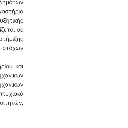
βλημάτων
γαστήριο
υξητικής
ζεται σε
στήριξης
η στόχων
ρίου και
χανικών
χανικών
πτυχιακό
οιτητών,