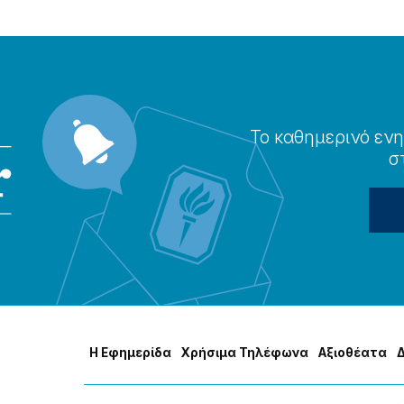
Το καθημερɩνό ενη
σ
Η Εφημερίδα
Χρήσɩμα Τηλέφωνα
Αξɩοθέατα