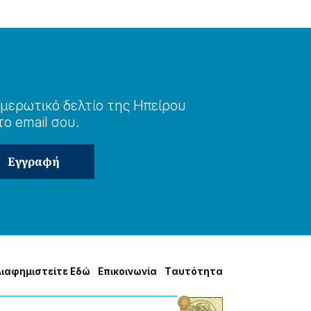
μερωτɩκό δελτίο της Ηπείρου
το email σου.
Δɩαφημɩστείτε Εδώ
Επɩκοɩνωνία
Tαυτότητα