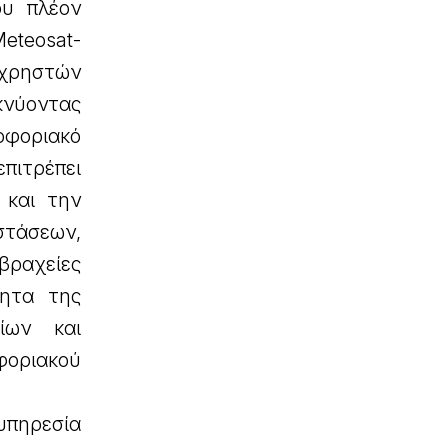
ου πλέον
eteosat-
 χρηστών
ικνύοντας
φοριακό
επιτρέπει
 και την
στάσεων,
βραχείες
τητα της
ίων και
φοριακού
υπηρεσία