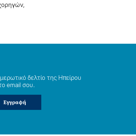
χορηγών,
μερωτɩκό δελτίο της Ηπείρου
το email σου.