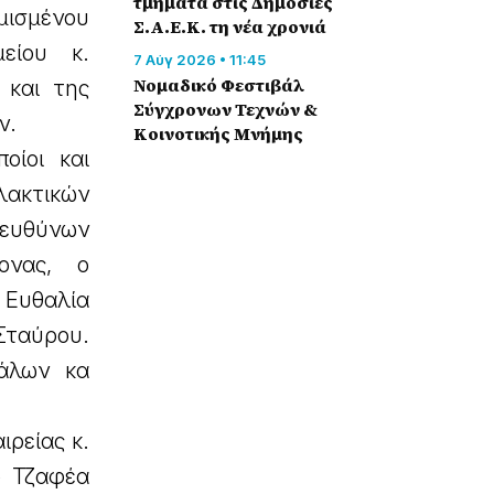
τμήματα στις Δημόσιες
μισμένου
Σ.Α.Ε.Κ. τη νέα χρονιά
είου κ.
7 Αύγ 2026 • 11:45
Νομαδικό Φεστιβάλ
 και της
Σύγχρονων Τεχνών &
ν.
Κοινοτικής Μνήμης
οίοι και
ακτικών
ιευθύνων
ονας, ο
 Ευθαλία
 Σταύρου.
κάλων κα
ιρείας κ.
ο Τζαφέα