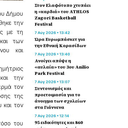
Στον Ελαφότοπο χτυπάει
η «καρδιά» του ATHLOS
ου Δήμου
Zagori Basketball
θηκε την
Festival
ής με τη
7 Αύγ 2026 • 13:42
Ώρα Ευρωμπάσκετ για
και των
την Εθνική Κορασίδων
νου και
7 Αύγ 2026 • 13:40
Ανοίγει απόψε η
«αυλαία» του 3ου Anilio
ημήτριος
Park Festival
και την
7 Αύγ 2026 • 13:07
ερμά τον
Συντονισμός και
προετοιμασία για το
ωσης της
άνοιγμα των σχολείων
 και τον
στα Γιάννενα
7 Αύγ 2026 • 12:14
95 ειδικότητες και 860
τόσο του