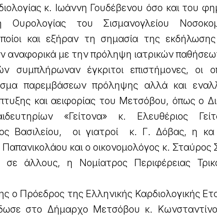
ιολογίας κ. Ιωάννη Γουδέβενου όσο και του φη
τή Ουρολογίας του Σισμανογλείου Νοσοκομ
ποίοι και εξήραν τη σημασία της εκδήλωσης
ν αναφορικά με την πρόληψη ιατρικών παθήσεω
ν συμπλήρωναν έγκριτοι επιστήμονες, οι οπ
σμα παρεμβάσεων πρόληψης αλλά και εναλλ
πτυξης και αειφορίας του Μετσόβου, όπως ο Δ
δευτηρίων «Γείτονα» κ. Ελευθέριος Γείτ
ος Βασιλείου, οι γιατροί κ. Γ. Δόβας, η κα
ς Παπανικολάου και ο οικονομολόγος κ. Σταύρος
 σε άλλους, η Νομίατρος Περιφέρειας Τρι
.
ς ο Πρόεδρος της Ελληνικής Καρδιολογικής Ετα
δωσε στο Δήμαρχο Μετσόβου κ. Κωνσταντίν