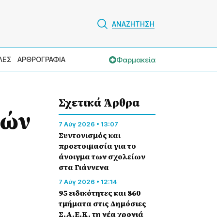
ΑΝΑΖΗΤΗΣΗ
Φαρμακεία
ΛΕΣ
ΑΡΘΡΟΓΡΑΦΙΑ
Σχετικά Άρθρα
κών
7 Αύγ 2026 • 13:07
Συντονισμός και
προετοιμασία για το
άνοιγμα των σχολείων
στα Γιάννενα
7 Αύγ 2026 • 12:14
95 ειδικότητες και 860
τμήματα στις Δημόσιες
Σ.Α.Ε.Κ. τη νέα χρονιά