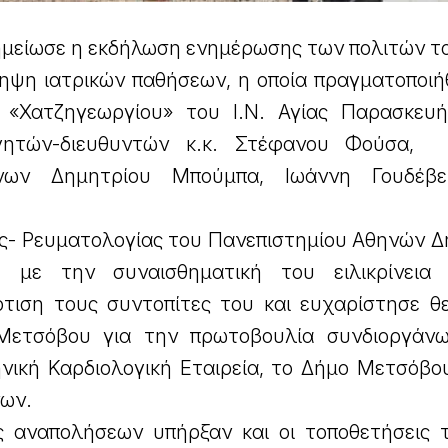
σημείωσε η εκδήλωση ενημέρωσης των πολιτών τ
ηψη ιατρικών παθήσεων, η οποία πραγματοποιή
 «Χατζηγεωργίου» του Ι.Ν. Αγίας Παρασκευ
γητών-διευθυντών κ.κ. Στέφανου Φούσα, 
όνων Δημητρίου Μπούμπα, Ιωάννη Γουδέβε
ς- Ρευματολογίας του Πανεπιστημίου Αθηνών Δ
με την συναισθηματική του ειλικρίνεια 
ρτιση τους συντοπίτες του και ευχαρίστησε θ
Μετσόβου για την πρωτοβουλία συνδιοργάν
νική Καρδιολογική Εταιρεία, το Δήμο Μετσόβου
νων.
ές αναπολήσεων υπήρξαν και οι τοποθετήσεις 