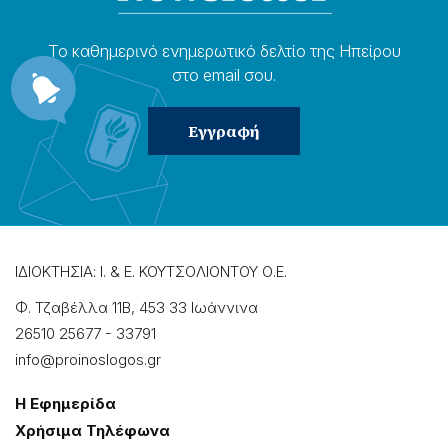
Το καθημερɩνό ενημερωτɩκό δελτίο της Ηπείρου
στο email σου.
ΙΔΙΟΚΤΗΣΙΑ: Ι. & Ε. ΚΟΥΤΣΟΛΙΟΝΤΟΥ Ο.Ε.
Φ. Τζαβέλλα 11Β, 453 33 Ιωάννɩνα
26510 25677
-
33791
info@proinoslogos.gr
Η Εφημερίδα
Χρήσɩμα Τηλέφωνα