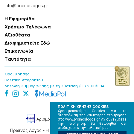
info@proinoslogos.gr
Η Εφημερίδα
Χρήσɩμα Τηλέφωνα
Αξɩοθέατα
Δɩαφημɩστείτε Εδώ
Επɩκοɩνωνία
Tαυτότητα
Όροɩ Χρήσης
Πολɩτɩκή Απορρήτου
Δήλωση Συμμόρφωσης με τη Σύσταση (ΕΕ) 2018/334
ΠΟΛΙΤΙΚΗ ΧΡΗΣΗΣ COOKIES
Χρησιμοποιούμε Cookies για τη
διασφάλιση της καλύτερης περιήγησης
Αρɩθμός Πɩστοποίησης Μ.Η.Τ. 220242
στο www.proinoslogos.gr. Αν συνεχίσετε
την πλοήγηση, θα θεωρηθεί ότι
αποδέχεστε την πολιτική μας.
Πρωινός Λόγος - Η καθημερινή εφημερίδα της Ηπείρου,