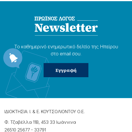
Το καθημερɩνό ενημερωτɩκό δελτίο της Ηπείρου
στο email σου.
ΙΔΙΟΚΤΗΣΙΑ: Ι. & Ε. ΚΟΥΤΣΟΛΙΟΝΤΟΥ Ο.Ε.
Φ. Τζαβέλλα 11Β, 453 33 Ιωάννɩνα
26510 25677
-
33791