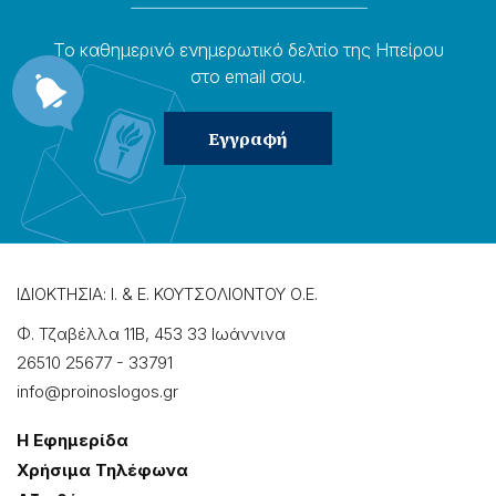
Το καθημερɩνό ενημερωτɩκό δελτίο της Ηπείρου
στο email σου.
ΙΔΙΟΚΤΗΣΙΑ: Ι. & Ε. ΚΟΥΤΣΟΛΙΟΝΤΟΥ Ο.Ε.
Φ. Τζαβέλλα 11Β, 453 33 Ιωάννɩνα
26510 25677
-
33791
info@proinoslogos.gr
Η Εφημερίδα
Χρήσɩμα Τηλέφωνα