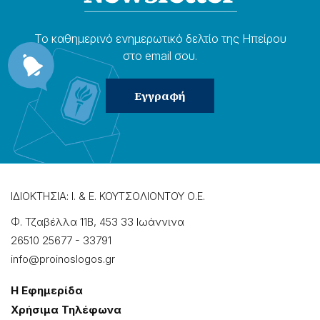
Το καθημερɩνό ενημερωτɩκό δελτίο της Ηπείρου
στο email σου.
ΙΔΙΟΚΤΗΣΙΑ: Ι. & Ε. ΚΟΥΤΣΟΛΙΟΝΤΟΥ Ο.Ε.
Φ. Τζαβέλλα 11Β, 453 33 Ιωάννɩνα
26510 25677
-
33791
info@proinoslogos.gr
Η Εφημερίδα
Χρήσɩμα Τηλέφωνα