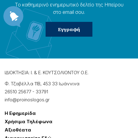
Το καθημερɩνό ενημερωτɩκό δελτίο της Ηπείρου
στο email σου.
ΙΔΙΟΚΤΗΣΙΑ: Ι. & Ε. ΚΟΥΤΣΟΛΙΟΝΤΟΥ Ο.Ε.
Φ. Τζαβέλλα 11Β, 453 33 Ιωάννɩνα
26510 25677
-
33791
info@proinoslogos.gr
Η Εφημερίδα
Χρήσɩμα Τηλέφωνα
Αξɩοθέατα