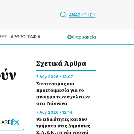
ΑΝΑΖΗΤΗΣΗ
Φαρμακεία
ΛΕΣ
ΑΡΘΡΟΓΡΑΦΙΑ
Σχετικά Άρθρα
ούν
7 Αύγ 2026 • 13:07
Συντονισμός και
προετοιμασία για το
άνοιγμα των σχολείων
στα Γιάννενα
7 Αύγ 2026 • 12:14
95 ειδικότητες και 860
HARE
τμήματα στις Δημόσιες
Σ.Α.Ε.Κ. τη νέα χρονιά