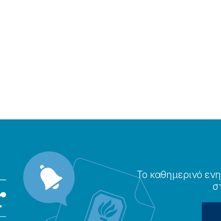
Το καθημερɩνό ενη
σ