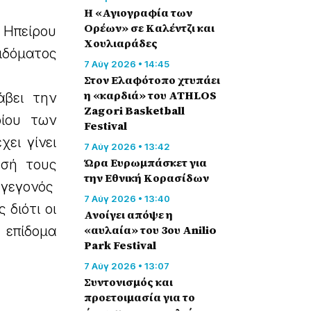
Η «Αγιογραφία των
Ορέων» σε Καλέντζι και
 Ηπείρου
Χουλιαράδες
ιδόματος
7 Αύγ 2026 • 14:45
Στον Ελαφότοπο χτυπάει
η «καρδιά» του ATHLOS
άβει την
Zagori Basketball
ρίου των
Festival
ει γίνει
7 Αύγ 2026 • 13:42
Ώρα Ευρωμπάσκετ για
υσή τους
την Εθνική Κορασίδων
 γεγονός
7 Αύγ 2026 • 13:40
 διότι οι
Ανοίγει απόψε η
«αυλαία» του 3ου Anilio
επίδομα
Park Festival
7 Αύγ 2026 • 13:07
Συντονισμός και
προετοιμασία για το