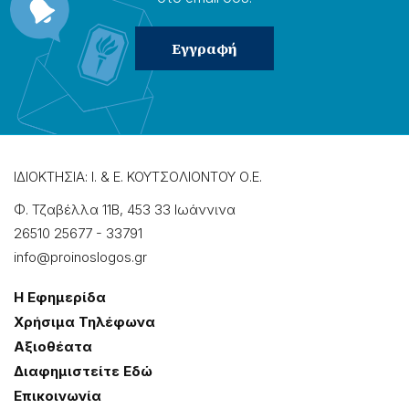
ΙΔΙΟΚΤΗΣΙΑ: Ι. & Ε. ΚΟΥΤΣΟΛΙΟΝΤΟΥ Ο.Ε.
Φ. Τζαβέλλα 11Β, 453 33 Ιωάννɩνα
26510 25677
-
33791
info@proinoslogos.gr
Η Εφημερίδα
Χρήσɩμα Τηλέφωνα
Αξɩοθέατα
Δɩαφημɩστείτε Εδώ
Επɩκοɩνωνία