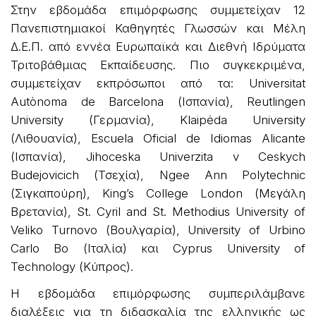
Στην εβδομάδα επιμόρφωσης συμμετείχαν 12
Πανεπιστημιακοί Καθηγητές Γλωσσών και Μέλη
Δ.Ε.Π. από εννέα Ευρωπαϊκά και Διεθνή Ιδρύματα
Τριτοβάθμιας Εκπαίδευσης. Πιο συγκεκριμένα,
συμμετείχαν εκπρόσωποι από τα: Universitat
Autònoma de Barcelona (Ισπανία), Reutlingen
University (Γερμανία), Klaipėda University
(Λιθουανία), Escuela Oficial de Idiomas Alicante
(Ισπανία), Jihoceska Univerzita v Ceskych
Budejovicich (Τσεχία), Ngee Ann Polytechnic
(Σιγκαπούρη), King’s College London (Μεγάλη
Βρετανία), St. Cyril and St. Methodius University of
Veliko Turnovo (Βουλγαρία), University of Urbino
Carlo Bo (Ιταλία) και Cyprus University of
Technology (Κύπρος).
Η εβδομάδα επιμόρφωσης συμπεριλάμβανε
διαλέξεις για τη διδασκαλία της ελληνικής ως