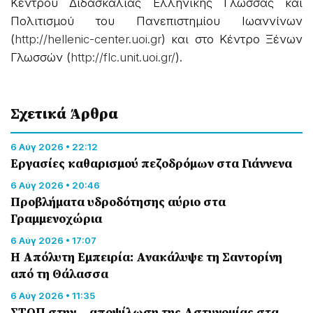
Κέντρου Διδασκαλίας Ελληνικής Γλώσσας και
Πολιτισμού του Πανεπιστημίου Ιωαννίνων
(
http://hellenic-center.uoi.gr
) και στο Κέντρο Ξένων
Γλωσσών (
http://flc.unit.uoi.gr/
).
Σχετικά Άρθρα
6 Αύγ 2026 • 22:12
Εργασίες καθαρισμού πεζοδρόμων στα Γιάννενα
6 Αύγ 2026 • 20:46
Προβλήματα υδροδότησης αύριο στα
Γραμμενοχώρια
6 Αύγ 2026 • 17:07
Η Απόλυτη Εμπειρία: Ανακάλυψε τη Σαντορίνη
από τη Θάλασσα
6 Αύγ 2026 • 11:35
ΣΤΟΠ στην… αποψίλωση της Αστυνομίας στα