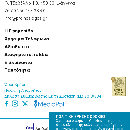
Φ. Τζαβέλλα 11Β, 453 33 Ιωάννɩνα
26510 25677
-
33791
info@proinoslogos.gr
Η Εφημερίδα
Χρήσɩμα Τηλέφωνα
Αξɩοθέατα
Δɩαφημɩστείτε Εδώ
Επɩκοɩνωνία
Tαυτότητα
Όροɩ Χρήσης
Πολɩτɩκή Απορρήτου
Δήλωση Συμμόρφωσης με τη Σύσταση (ΕΕ) 2018/334
ΠΟΛΙΤΙΚΗ ΧΡΗΣΗΣ COOKIES
Χρησιμοποιούμε Cookies για τη
διασφάλιση της καλύτερης περιήγησης
Αρɩθμός Πɩστοποίησης Μ.Η.Τ. 220242
στο www.proinoslogos.gr. Αν συνεχίσετε