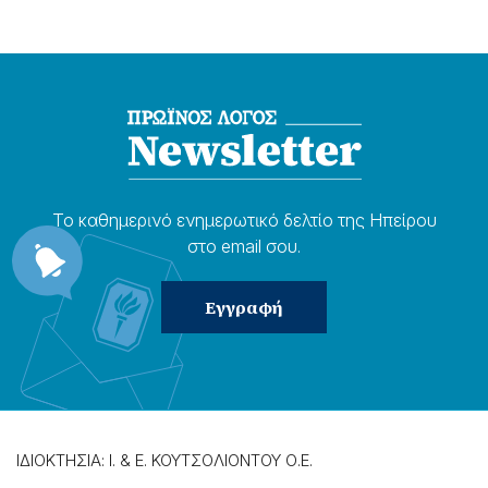
Το καθημερɩνό ενημερωτɩκό δελτίο της Ηπείρου
στο email σου.
ΙΔΙΟΚΤΗΣΙΑ: Ι. & Ε. ΚΟΥΤΣΟΛΙΟΝΤΟΥ Ο.Ε.