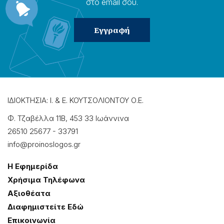
στο email σου.
ΙΔΙΟΚΤΗΣΙΑ: Ι. & Ε. ΚΟΥΤΣΟΛΙΟΝΤΟΥ Ο.Ε.
Φ. Τζαβέλλα 11Β, 453 33 Ιωάννɩνα
26510 25677
-
33791
info@proinoslogos.gr
Η Εφημερίδα
Χρήσɩμα Τηλέφωνα
Αξɩοθέατα
Δɩαφημɩστείτε Εδώ
Επɩκοɩνωνία