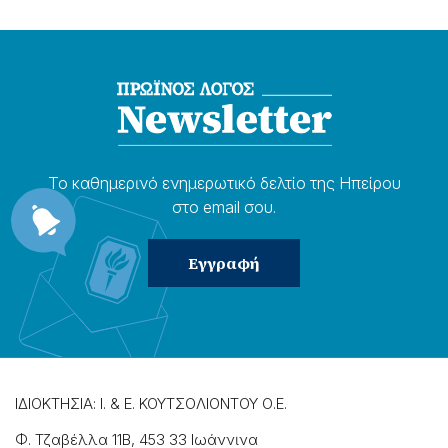
Το καθημερɩνό ενημερωτɩκό δελτίο της Ηπείρου
στο email σου.
ΙΔΙΟΚΤΗΣΙΑ: Ι. & Ε. ΚΟΥΤΣΟΛΙΟΝΤΟΥ Ο.Ε.
Φ. Τζαβέλλα 11Β, 453 33 Ιωάννɩνα