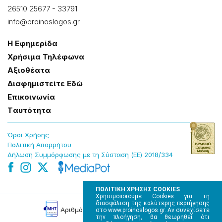
26510 25677
-
33791
info@proinoslogos.gr
Η Εφημερίδα
Χρήσɩμα Τηλέφωνα
Αξɩοθέατα
Δɩαφημɩστείτε Εδώ
Επɩκοɩνωνία
Tαυτότητα
Όροɩ Χρήσης
Πολɩτɩκή Απορρήτου
Δήλωση Συμμόρφωσης με τη Σύσταση (ΕΕ) 2018/334
ΠΟΛΙΤΙΚΗ ΧΡΗΣΗΣ COOKIES
Χρησιμοποιούμε Cookies για τη
διασφάλιση της καλύτερης περιήγησης
Αρɩθμός Πɩστοποίησης Μ.Η.Τ. 220242
στο www.proinoslogos.gr. Αν συνεχίσετε
την πλοήγηση, θα θεωρηθεί ότι