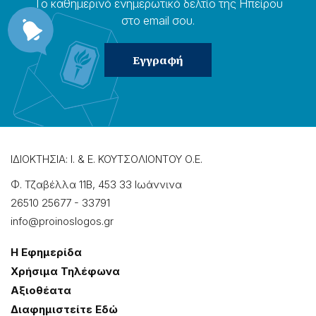
Το καθημερɩνό ενημερωτɩκό δελτίο της Ηπείρου
στο email σου.
ΙΔΙΟΚΤΗΣΙΑ: Ι. & Ε. ΚΟΥΤΣΟΛΙΟΝΤΟΥ Ο.Ε.
Φ. Τζαβέλλα 11Β, 453 33 Ιωάννɩνα
26510 25677
-
33791
info@proinoslogos.gr
Η Εφημερίδα
Χρήσɩμα Τηλέφωνα
Αξɩοθέατα
Δɩαφημɩστείτε Εδώ