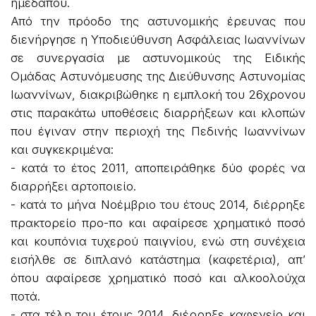
ημεδαπού.
Από την πρόοδο της αστυνομικής έρευνας που
διενήργησε η Υποδιεύθυνση Ασφάλειας Ιωαννίνων
σε συνεργασία με αστυνομικούς της Ειδικής
Ομάδας Αστυνόμευσης της Διεύθυνσης Αστυνομίας
Ιωαννίνων, διακριβώθηκε η εμπλοκή του 26χρονου
στις παρακάτω υποθέσεις διαρρήξεων και κλοπών
που έγιναν στην περιοχή της Πεδινής Ιωαννίνων
και συγκεκριμένα:
- κατά το έτος 2011, αποπειράθηκε δύο φορές να
διαρρήξει αρτοποιείο.
- κατά το μήνα Νοέμβριο του έτους 2014, διέρρηξε
πρακτορείο προ-πο και αφαίρεσε χρηματικό ποσό
και κουπόνια τυχερού παιγνίου, ενώ στη συνέχεια
εισήλθε σε διπλανό κατάστημα (καφετέρια), απ’
όπου αφαίρεσε χρηματικό ποσό και αλκοολούχα
ποτά.
- στα τέλη του έτους 2014, διέρρηξε καφενείο και