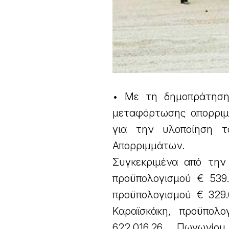
• Με τη δημοπράτηση
μεταφόρτωσης απορριμμά
για την υλοποίηση τ
Απορριμμάτων.
Συγκεκριμένα από την
προϋπολογισμού € 539.
προϋπολογισμού € 329.
Καραϊσκάκη, προϋπολο
622.016,26, Πωγωνίο