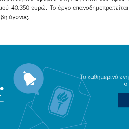
σμού 40.350 ευρώ. Το έργο επαναδημοπρατείται
έβη άγονος.
Το καθημερɩνό ενη
σ