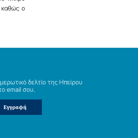
 καθώς ο
μερωτɩκό δελτίο της Ηπείρου
το email σου.