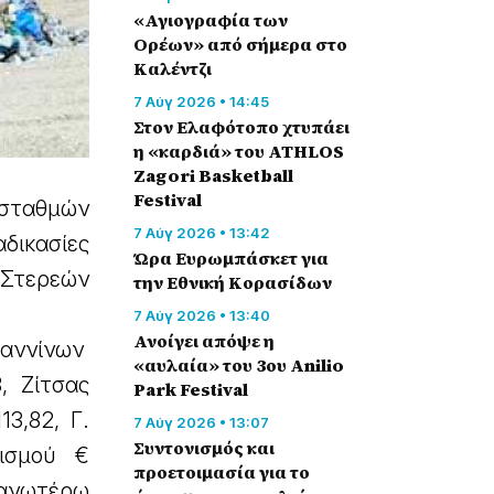
«Αγιογραφία των
Ορέων» από σήμερα στο
Καλέντζι
7 Αύγ 2026 • 14:45
Στον Ελαφότοπο χτυπάει
η «καρδιά» του ATHLOS
Zagori Basketball
Festival
σταθμών
7 Αύγ 2026 • 13:42
δικασίες
Ώρα Ευρωμπάσκετ για
 Στερεών
την Εθνική Κορασίδων
7 Αύγ 2026 • 13:40
Ανοίγει απόψε η
ωαννίνων
«αυλαία» του 3ου Anilio
, Ζίτσας
Park Festival
3,82, Γ.
7 Αύγ 2026 • 13:07
Συντονισμός και
γισμού €
προετοιμασία για το
ανωτέρω