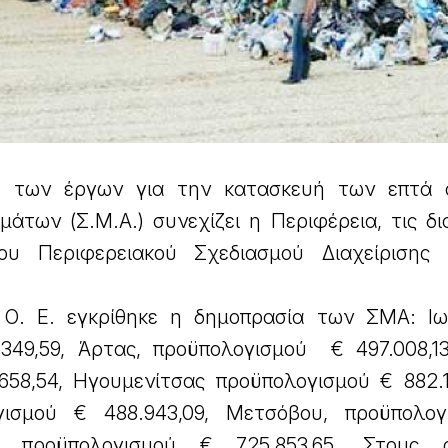
 των έργων για την κατασκευή των επτά 
των (Σ.Μ.Α.) συνεχίζει η Περιφέρεια, τις δια
ου Περιφερειακού Σχεδιασμού Διαχείρισης
 Ο. Ε. εγκρίθηκε η δημοπρασία των ΣΜΑ: Ι
349,59, Άρτας, προϋπολογισμού € 497.008,13
658,54, Ηγουμενίτσας προϋπολογισμού € 882.11
γισμού € 488.943,09, Μετσόβου, προϋπολο
υ, προϋπολογισμού € 725.853,65. Στους 