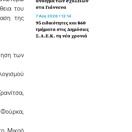
άνοιγμα των σχολείων
στα Γιάννενα
θεια του
7 Αύγ 2026 • 12:14
φαση της
95 ειδικότητες και 860
τμήματα στις Δημόσιες
Σ.Α.Ε.Κ. τη νέα χρονιά
τηση των
λογισμού
ανίτσα,
Φούρκα,
το Μικρό