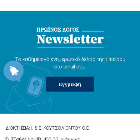
Το καθημερɩνό ενημερωτɩκό δελτίο της Ηπείρου
στο email σου.
ΙΔΙΟΚΤΗΣΙΑ: Ι. & Ε. ΚΟΥΤΣΟΛΙΟΝΤΟΥ Ο.Ε.
Φ. Τζαβέλλα 11Β, 453 33 Ιωάννɩνα