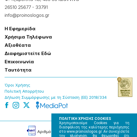
26510 25677
-
33791
info@proinoslogos.gr
Η Εφημερίδα
Χρήσɩμα Τηλέφωνα
Αξɩοθέατα
Δɩαφημɩστείτε Εδώ
Επɩκοɩνωνία
Tαυτότητα
Όροɩ Χρήσης
Πολɩτɩκή Απορρήτου
Δήλωση Συμμόρφωσης με τη Σύσταση (ΕΕ) 2018/334
ΠΟΛΙΤΙΚΗ ΧΡΗΣΗΣ COOKIES
Χρησιμοποιούμε Cookies για τη
διασφάλιση της καλύτερης περιήγησης
Αρɩθμός Πɩστοποίησης Μ.Η.Τ. 220242
στο www.proinoslogos.gr. Αν συνεχίσετε
την πλοήγηση, θα θεωρηθεί ότι