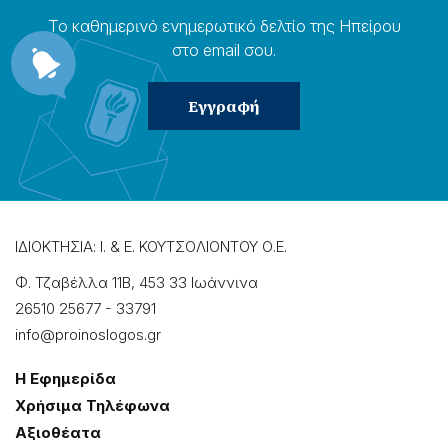
Το καθημερɩνό ενημερωτɩκό δελτίο της Ηπείρου
στο email σου.
ΙΔΙΟΚΤΗΣΙΑ: Ι. & Ε. ΚΟΥΤΣΟΛΙΟΝΤΟΥ Ο.Ε.
Φ. Τζαβέλλα 11Β, 453 33 Ιωάννɩνα
26510 25677
-
33791
info@proinoslogos.gr
Η Εφημερίδα
Χρήσɩμα Τηλέφωνα
Αξɩοθέατα