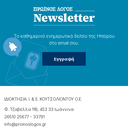
Το καθημερɩνό ενημερωτɩκό δελτίο της Ηπείρου
στο email σου.
ΙΔΙΟΚΤΗΣΙΑ: Ι. & Ε. ΚΟΥΤΣΟΛΙΟΝΤΟΥ Ο.Ε.
Φ. Τζαβέλλα 11Β, 453 33 Ιωάννɩνα
26510 25677
-
33791
info@proinoslogos.gr