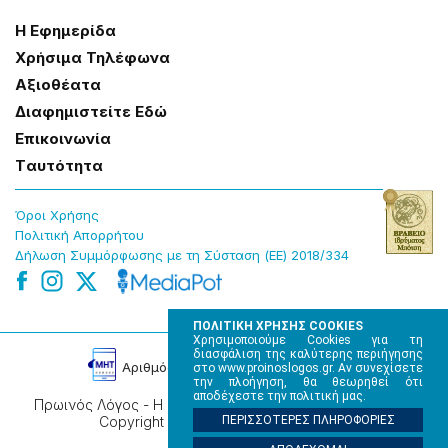
Η Εφημερίδα
Χρήσɩμα Τηλέφωνα
Αξɩοθέατα
Δɩαφημɩστείτε Εδώ
Επɩκοɩνωνία
Tαυτότητα
Όροɩ Χρήσης
Πολɩτɩκή Απορρήτου
Δήλωση Συμμόρφωσης με τη Σύσταση (ΕΕ) 2018/334
ΠΟΛΙΤΙΚΗ ΧΡΗΣΗΣ COOKIES
Χρησιμοποιούμε Cookies για τη
διασφάλιση της καλύτερης περιήγησης
Αρɩθμός Πɩστοποίησης Μ.Η.Τ. 220242
στο www.proinoslogos.gr. Αν συνεχίσετε
την πλοήγηση, θα θεωρηθεί ότι
αποδέχεστε την πολιτική μας.
Πρωινός Λόγος - Η καθημερινή εφημερίδα της Ηπείρου,
Copyright © 2026, All rights reserved.
ΠΕΡΙΣΣΟΤΕΡΕΣ ΠΛΗΡΟΦΟΡΙΕΣ