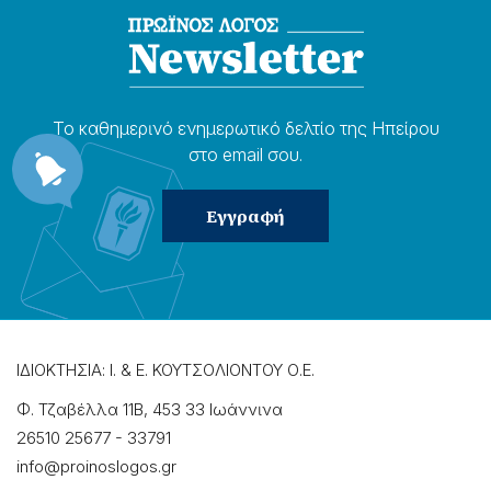
Το καθημερɩνό ενημερωτɩκό δελτίο της Ηπείρου
στο email σου.
ΙΔΙΟΚΤΗΣΙΑ: Ι. & Ε. ΚΟΥΤΣΟΛΙΟΝΤΟΥ Ο.Ε.
Φ. Τζαβέλλα 11Β, 453 33 Ιωάννɩνα
26510 25677
-
33791
info@proinoslogos.gr