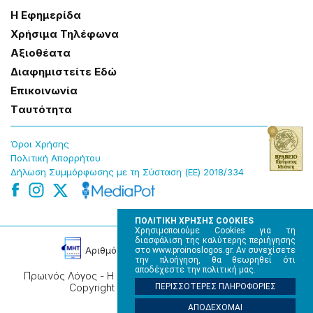
Η Εφημερίδα
Χρήσɩμα Τηλέφωνα
Αξɩοθέατα
Δɩαφημɩστείτε Εδώ
Επɩκοɩνωνία
Tαυτότητα
Όροɩ Χρήσης
Πολɩτɩκή Απορρήτου
Δήλωση Συμμόρφωσης με τη Σύσταση (ΕΕ) 2018/334
ΠΟΛΙΤΙΚΗ ΧΡΗΣΗΣ COOKIES
Χρησιμοποιούμε Cookies για τη
διασφάλιση της καλύτερης περιήγησης
Αρɩθμός Πɩστοποίησης Μ.Η.Τ. 220242
στο www.proinoslogos.gr. Αν συνεχίσετε
την πλοήγηση, θα θεωρηθεί ότι
αποδέχεστε την πολιτική μας.
Πρωινός Λόγος - Η καθημερινή εφημερίδα της Ηπείρου,
ΠΕΡΙΣΣΟΤΕΡΕΣ ΠΛΗΡΟΦΟΡΙΕΣ
Copyright © 2026, All rights reserved.
ΑΠΟΔΕΧΟΜΑΙ