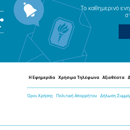
Το καθημερɩνό ενη
σ
Η Εφημερίδα
Χρήσɩμα Τηλέφωνα
Αξɩοθέατα
Όροɩ Χρήσης
Πολɩτɩκή Απορρήτου
Δήλωση Συμμόρ