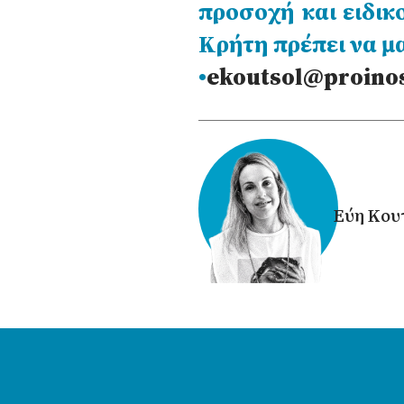
προσοχή και ειδικ
Κρήτη πρέπει να μ
•
ekoutsol@proinos
Εύη Κου