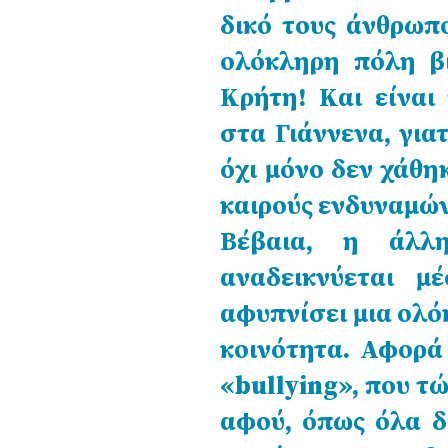
δικό τους άνθρωπο
ολόκληρη πόλη βι
Κρήτη! Και είναι
στα Γιάννενα, για
όχι μόνο δεν χάθη
καιρούς ενδυναμών
Βέβαια, η άλλ
αναδεικνύεται μ
αφυπνίσει μια ολό
κοινότητα. Αφορά
«bullying», που τώ
αφού, όπως όλα δ