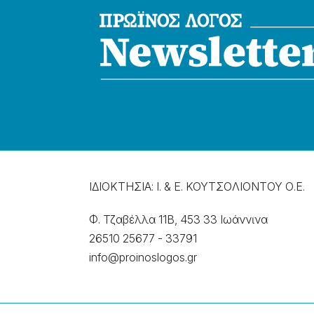
ΙΔΙΟΚΤΗΣΙΑ: Ι. & Ε. ΚΟΥΤΣΟΛΙΟΝΤΟΥ Ο.Ε.
Φ. Τζαβέλλα 11Β, 453 33 Ιωάννɩνα
26510 25677
-
33791
info@proinoslogos.gr