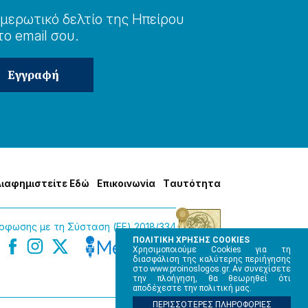
μερωτɩκό δελτίο της Ηπείρου
το email σου.
Δɩαφημɩστείτε Εδώ
Επɩκοɩνωνία
Tαυτότητα
φωσης με τη Σύσταση (ΕΕ) 2018/334
ΠΟΛΙΤΙΚΗ ΧΡΗΣΗΣ COOKIES
Χρησιμοποιούμε Cookies για τη
διασφάλιση της καλύτερης περιήγησης
στο www.proinoslogos.gr. Αν συνεχίσετε
την πλοήγηση, θα θεωρηθεί ότι
αποδέχεστε την πολιτική μας.
ΠΕΡΙΣΣΟΤΕΡΕΣ ΠΛΗΡΟΦΟΡΙΕΣ