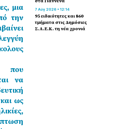
στα Γιάννενα
ες, μια
7 Αύγ 2026 • 12:14
πό την
95 ειδικότητες και 860
τμήματα στις Δημόσιες
βαίνει
Σ.Α.Ε.Κ. τη νέα χρονιά
ηλεγγύη
σκολους
, που
ται να
δευτική
και ως
λικίες,
ίπτωση