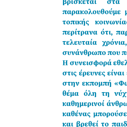
βρίσκεται στα
παρακολουθούμε 
τοπικής κοινωνί
περίτρανα ότι, π
τελευταία χρόνια
συνάνθρωπο που πε
Η συνεισφορά εθε
στις έρευνες είνα
στην εκπομπή «Φω
θέμα όλη τη νύχ
καθημερινοί άνθρ
καθένας μπορούσε,
και βρεθεί το παιδ