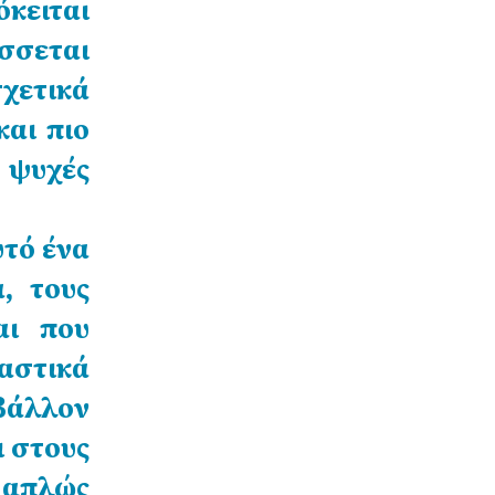
όκειται
σσεται
χετικά
και πιο
 ψυχές
υτό ένα
, τους
αι που
αστικά
ιβάλλον
ι στους
 απλώς