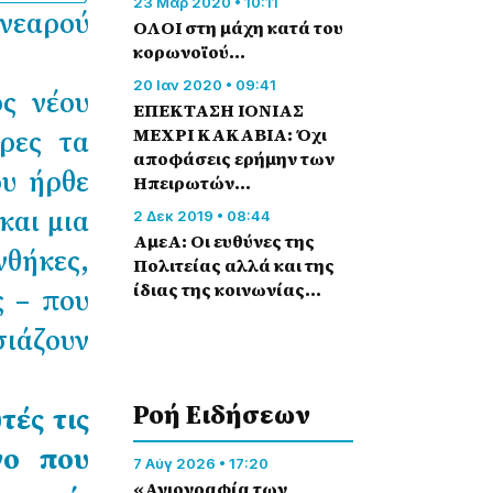
23 Μάρ 2020 • 10:11
νεαρού
ΟΛΟΙ στη μάχη κατά του
κορωνοϊού...
20 Ιαν 2020 • 09:41
ς νέου
ΕΠΕΚΤΑΣΗ ΙΟΝΙΑΣ
έρες τα
ΜΕΧΡΙ ΚΑΚΑΒΙΑ: Όχι
αποφάσεις ερήμην των
ου ήρθε
Ηπειρωτών…
και μια
2 Δεκ 2019 • 08:44
ΑμεΑ: Οι ευθύνες της
θήκες,
Πολιτείας αλλά και της
ίδιας της κοινωνίας...
ς – που
σιάζουν
Ροή Eιδήσεων
τές τις
νο που
7 Αύγ 2026 • 17:20
«Αγιογραφία των