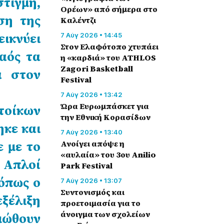
ιγμή,
Ορέων» από σήμερα στο
ση της
Καλέντζι
ικνύει
7 Αύγ 2026 • 14:45
Στον Ελαφότοπο χτυπάει
αός τα
η «καρδιά» του ATHLOS
Zagori Basketball
α στον
Festival
7 Αύγ 2026 • 13:42
Ώρα Ευρωμπάσκετ για
τοίκων
την Εθνική Κορασίδων
ηκε και
7 Αύγ 2026 • 13:40
 με το
Ανοίγει απόψε η
«αυλαία» του 3ου Anilio
 Απλοί
Park Festival
όπως ο
7 Αύγ 2026 • 13:07
Συντονισμός και
εξέλιξη
προετοιμασία για το
άνοιγμα των σχολείων
νιώθουν