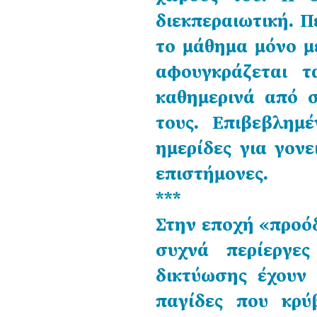
διεκπεραιωτική. Π
το μάθημα μόνο μ
αφουγκράζεται τ
καθημερινά από 
τους. Επιβεβλημ
ημερίδες για γονε
επιστήμονες.
***
Στην εποχή «προόδ
συχνά περίεργες
δικτύωσης έχουν
παγίδες που κρύβ