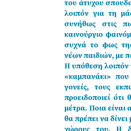
του άτυχου σπουδα
λοιπόν για τη μά
συνήθως στις πι
καινούργιο φαινόμ
συχνά το φως της
νέων παιδιών, με 
Η υπόθεση λοιπόν τ
«καμπανάκι» που
γονείς, τους εκπ
προειδοποιεί ότι
μέτρα. Ποια είναι
θα πρέπει να δίνει
χώρους του. Η δ