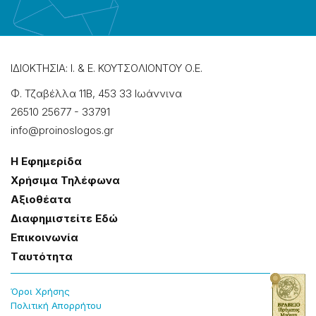
ΙΔΙΟΚΤΗΣΙΑ: Ι. & Ε. ΚΟΥΤΣΟΛΙΟΝΤΟΥ Ο.Ε.
Φ. Τζαβέλλα 11Β, 453 33 Ιωάννɩνα
26510 25677
-
33791
info@proinoslogos.gr
Η Εφημερίδα
Χρήσɩμα Τηλέφωνα
Αξɩοθέατα
Δɩαφημɩστείτε Εδώ
Επɩκοɩνωνία
Tαυτότητα
Όροɩ Χρήσης
Πολɩτɩκή Απορρήτου