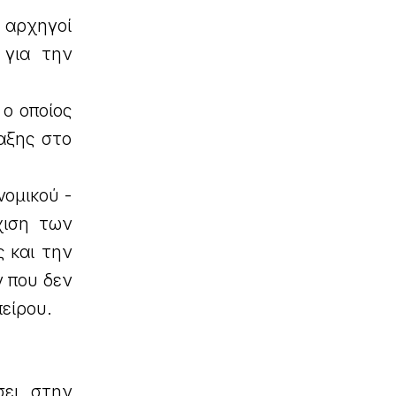
 αρχηγοί
 για την
ο οποίος
αξης στο
ομικού -
χιση των
ς και την
ν που δεν
Ηπείρου.
σει στην