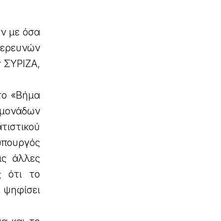
ν με όσα
 ερευνών
 ΣΥΡΙΖΑ,
το «Βήμα
 μονάδων
ατιστικού
υπουργός
ις άλλες
ς ότι το
 ψηφίσει