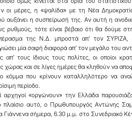
οποίο όμως κινείται στα όρια του στατιστικού
ν οι μέρες, η «ψαλίδα» με τη Νέα Δημοκρατία
ού αυξάνει η συσπείρωσή της. Αν αυτή η ανοδι
ους ρυθμούς, τότε είναι βέβαιο ότι θα δούμε σ
πέρασμα της Ν.Δ. μπροστά απ’ τον ΣΥΡΙΖΑ, 
γιώσει μία σαφή διαφορά απ’ τον μεγάλο του αντ
 απ’ τους ίδιους τους πολίτες, οι οποίοι κρα
ης χώρας και σε λίγες ημέρες θα κληθούν να απ
 το κόμμα που κρίνουν καταλληλότερο να ανα
ρίσιμη περίοδο.
κοί αρχηγοί «οργώνουν» την Ελλάδα παρουσιάζ
ο πλαίσιο αυτό, ο Πρωθυπουργός Αντώνης Σα
τα Γιάννενα σήμερα, 6.30 μ.μ. στο Συνεδριακό Κ