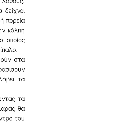
 λάθους.
 δείχνει
κή πορεία
την κάλπη
ο οποίος
ίπαλο.
τούν στα
οφασίσουν
λάβει τα
οντας τα
μαράς θα
έντρο του