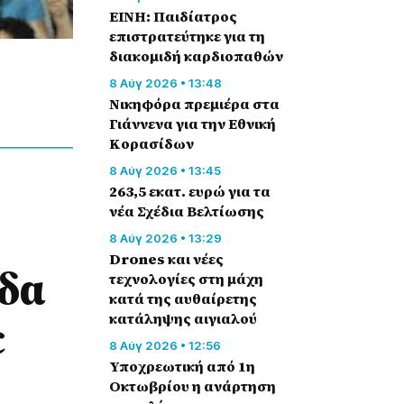
ΕΙΝΗ: Παιδίατρος
επιστρατεύτηκε για τη
διακομιδή καρδιοπαθών
8 Αύγ 2026 • 13:48
Nικηφόρα πρεμιέρα στα
Γιάννενα για την Εθνική
Κορασίδων
8 Αύγ 2026 • 13:45
263,5 εκατ. ευρώ για τα
νέα Σχέδια Βελτίωσης
8 Αύγ 2026 • 13:29
Drones και νέες
άδα
τεχνολογίες στη μάχη
κατά της αυθαίρετης
ε
κατάληψης αιγιαλού
8 Αύγ 2026 • 12:56
Υποχρεωτική από 1η
Οκτωβρίου η ανάρτηση