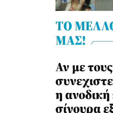
ΤΟ ΜΕΛΛΟ
ΜΑΣ!
Αν με τους
συνεχιστε
η ανοδική 
σίγουρα ε