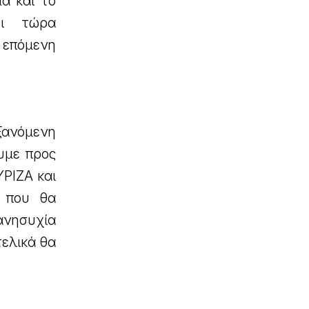
α και το
ρι τώρα
 επόμενη
ανόμενη
υμε προς
ΡΙΖΑ και
ή που θα
ανησυχία
τελικά θα