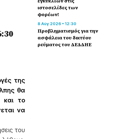
εγκυκλίων στις
ιστοσελίδες των
φορέων!
8 Αύγ 2026 • 12:30
Προβληματισμός για την
6:30
ασφάλεια του δικτύου
ρεύματος του ΔΕΔΔΗΕ
ογές της
άλπης θα
α και το
νεται να
ήσεις του