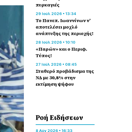
πυρκαγιές
29 Ιούλ 2026 • 13:34
Το Πανεπ. Ιωαννίνων ν’
αποτελέσει μοχλό
ανάπτυξης της περιοχής!
28 Ιούλ 2026 • 10:10
«Παρών» και ο Περιφ.
Τύπος!
27 Ιούλ 2026 • 08:45
Σταθερό προβάδισμα της
ΝΔ με 30,8% στην
εκτίμηση ψήφου
Ροή Eιδήσεων
8 Αύγ 2026 • 16:33