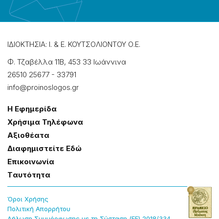
ΙΔΙΟΚΤΗΣΙΑ: Ι. & Ε. ΚΟΥΤΣΟΛΙΟΝΤΟΥ Ο.Ε.
Φ. Τζαβέλλα 11Β, 453 33 Ιωάννɩνα
26510 25677
-
33791
info@proinoslogos.gr
Η Εφημερίδα
Χρήσɩμα Τηλέφωνα
Αξɩοθέατα
Δɩαφημɩστείτε Εδώ
Επɩκοɩνωνία
Tαυτότητα
Όροɩ Χρήσης
Πολɩτɩκή Απορρήτου
Δήλωση Συμμόρφωσης με τη Σύσταση (ΕΕ) 2018/334