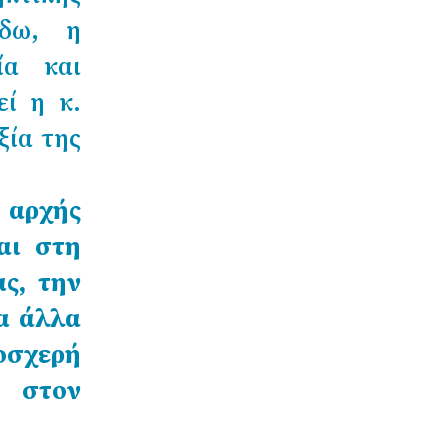
όδω, η
ία και
εί η κ.
ξία της
 αρχής
αι στη
ς, την
α άλλα
οσχερή
υ στον