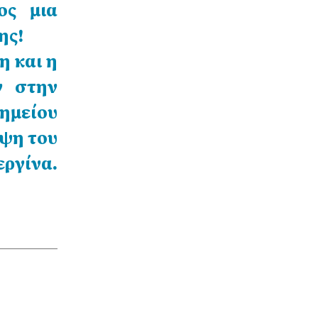
ος μια
ης!
η και η
ν στην
ημείου
ψη του
εργίνα.