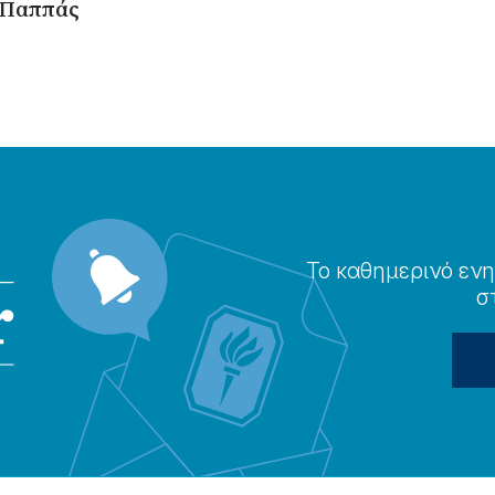
 Παππάς
Το καθημερɩνό ενη
σ