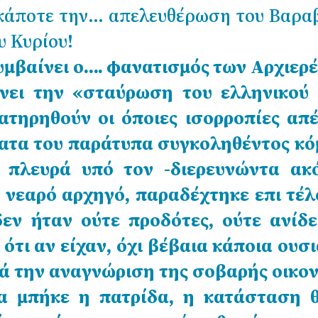
 κάποτε την… απελευθέρωση του Βαρα
 Κυρίου!
υμβαίνει ο…. φανατισμός των Αρχιερ
ύνει την «σταύρωση του ελληνικού 
ατηρηθούν οι όποιες ισορροπίες απ
τα του παράτυπα συγκοληθέντος κό
α πλευρά υπό τον -διερευνώντα ακ
 νεαρό αρχηγό, παραδέχτηκε επι τέλ
δεν ήταν ούτε προδότες, ούτε ανίδε
ότι αν είχαν, όχι βέβαια κάποια ουσ
ά την αναγνώριση της σοβαρής οικο
α μπήκε η πατρίδα, η κατάσταση θ