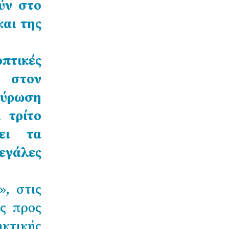
ύν στο
και της
οπτικές
 στον
αύρωση
 τρίτο
σει τα
εγάλες
, στις
ς προς
ηκτικής