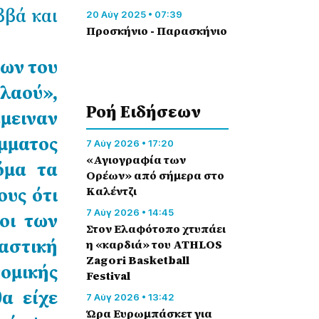
ββά και
20 Αύγ 2025 • 07:39
Προσκήνιο - Παρασκήνιο
έων του
λαού»,
Ροή Eιδήσεων
έμειναν
μματος
7 Αύγ 2026 • 17:20
«Αγιογραφία των
όμα τα
Ορέων» από σήμερα στο
ους ότι
Καλέντζι
7 Αύγ 2026 • 14:45
οι των
Στον Ελαφότοπο χτυπάει
ιαστική
η «καρδιά» του ATHLOS
Zagori Basketball
νομικής
Festival
α είχε
7 Αύγ 2026 • 13:42
Ώρα Ευρωμπάσκετ για