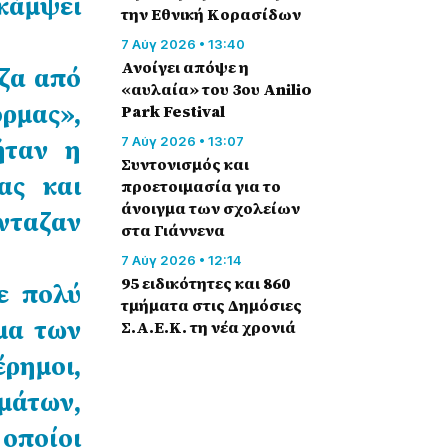
ακάμψει
την Εθνική Κορασίδων
7 Αύγ 2026 • 13:40
Ανοίγει απόψε η
ζα από
«αυλαία» του 3ου Anilio
ρμας»,
Park Festival
ήταν η
7 Αύγ 2026 • 13:07
Συντονισμός και
ας και
προετοιμασία για το
άνοιγμα των σχολείων
νταζαν
στα Γιάννενα
7 Αύγ 2026 • 12:14
95 ειδικότητες και 860
ε πολύ
τμήματα στις Δημόσιες
μα των
Σ.Α.Ε.Κ. τη νέα χρονιά
ημοι,
μάτων,
οποίοι