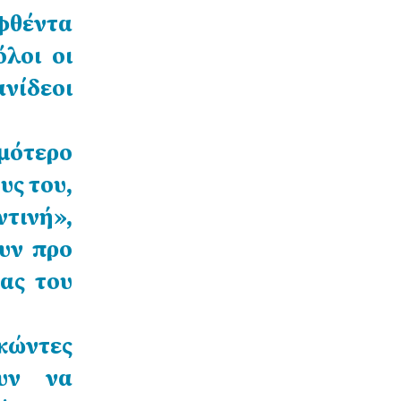
φθέντα
λοι οι
ανίδεοι
μότερο
ς του,
ντινή»,
υν προ
ας του
κώντες
ουν να