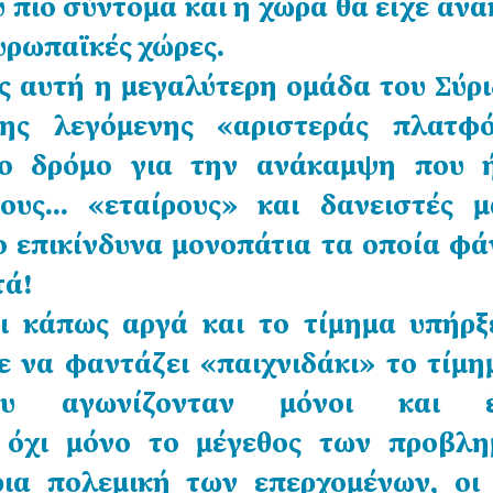
 πιο σύντομα και η χώρα θα είχε αν
Ευρωπαϊκές χώρες.
 αυτή η μεγαλύτερη ομάδα του Σύρι
της λεγόμενης «αριστεράς πλατφό
ο δρόμο για την ανάκαμψη που 
ους… «εταίρους» και δανειστές μ
ο επικίνδυνα μονοπάτια τα οποία φά
τά!
ι κάπως αργά και το τίμημα υπήρξ
ε να φαντάζει «παιχνιδάκι» το τίμη
ου αγωνίζονταν μόνοι και έρ
ς όχι μόνο το μέγεθος των προβλη
ια πολεμική των επερχομένων, οι 