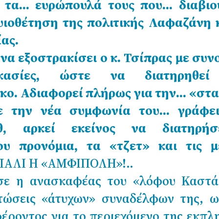
 τα… ευρώπουλά τους που… διαβιο
υιοθέτηση της πολιτικής Λαφαζάνη 
ας.
να εξοστρακίσει ο κ. Τσίπρας με συν
δικασίες, ώστε να διατηρηθεί
κο. Αδιαφορεί πλήρως για την… «στ
ε την νέα συμφωνία του… γράφει
θ, αρκεί εκείνος να διατηρή
ου προνόμια, τα «τζετ» και τις μ
ΠΑΛΙ Η «ΑΜΦΙΠΟΛΗ»!..
ασε η ανασκαφέας του «λόφου Καστά»
στώσεις «άτυχων» συναδέλφων της, ω
έροντος για το περιεχόμενο της εκπλ