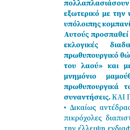
πολλαπλασιάσουν
εξωτερικό με την 
υπόλοιπης κομπανί
Αυτούς προσπαθεί 
εκλογικές δια
πρωθυπουργικό θώ
του λαού» και μ
μνημόνιο μαμού
πρωθυπουργικά τ
συναντήσεις.
ΚΑΙ 
• Δικαίως αντέδρ
πικρόχολες διαπι
την έλλειψη ενδιαφ