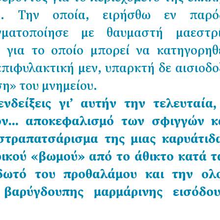
ς. Την οποία, ειρήσθω εν παρ
ματοποίησε με θαυμαστή μαεστρ
 για το οποίο μπορεί να κατηγορηθ
επιφυλακτική μεν, υπαρκτή δε αισιοδο
η» του μνημείου.
νδείξεις γι’ αυτήν την τελευταία,
ον… αποκεφαλισμό των σφιγγών κ
στραπατσάρισμα της μιας καρυάτιδα
ρικού «βωμού» από το άθικτο κατά τ
ωτό του προθαλάμου και την ολ
βαρύγδουπης μαρμάρινης εισόδο