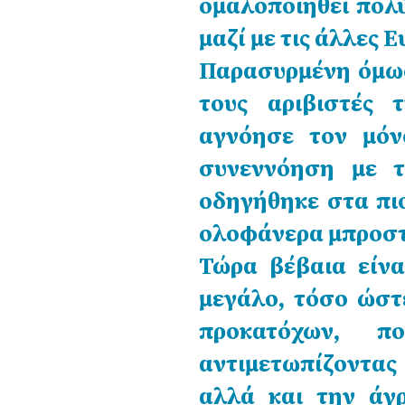
ομαλοποιηθεί πολύ
μαζί με τις άλλες 
Παρασυρμένη όμως
τους αριβιστές 
αγνόησε τον μόν
συνεννόηση με τ
οδηγήθηκε στα πι
ολοφάνερα μπροσ
Τώρα βέβαια είνα
μεγάλο, τόσο ώστ
προκατόχων, π
αντιμετωπίζοντα
αλλά και την άγρ