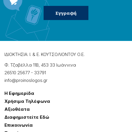
ΙΔΙΟΚΤΗΣΙΑ: Ι. & Ε. ΚΟΥΤΣΟΛΙΟΝΤΟΥ Ο.Ε.
Φ. Τζαβέλλα 11Β, 453 33 Ιωάννɩνα
26510 25677
-
33791
info@proinoslogos.gr
Η Εφημερίδα
Χρήσɩμα Τηλέφωνα
Αξɩοθέατα
Δɩαφημɩστείτε Εδώ
Επɩκοɩνωνία