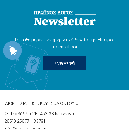
Το καθημερɩνό ενημερωτɩκό δελτίο της Ηπείρου
στο email σου.
ΙΔΙΟΚΤΗΣΙΑ: Ι. & Ε. ΚΟΥΤΣΟΛΙΟΝΤΟΥ Ο.Ε.
Φ. Τζαβέλλα 11Β, 453 33 Ιωάννɩνα
26510 25677
-
33791
info@proinoslogos.gr