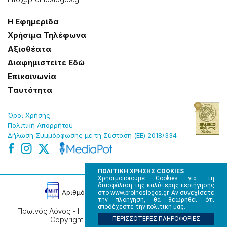
Η Εφημερίδα
Χρήσɩμα Τηλέφωνα
Αξɩοθέατα
Δɩαφημɩστείτε Εδώ
Επɩκοɩνωνία
Tαυτότητα
Όροɩ Χρήσης
Πολɩτɩκή Απορρήτου
Δήλωση Συμμόρφωσης με τη Σύσταση (ΕΕ) 2018/334
ΠΟΛΙΤΙΚΗ ΧΡΗΣΗΣ COOKIES
Χρησιμοποιούμε Cookies για τη
διασφάλιση της καλύτερης περιήγησης
Αρɩθμός Πɩστοποίησης Μ.Η.Τ. 220242
στο www.proinoslogos.gr. Αν συνεχίσετε
την πλοήγηση, θα θεωρηθεί ότι
αποδέχεστε την πολιτική μας.
Πρωινός Λόγος - Η καθημερινή εφημερίδα της Ηπείρου,
Copyright © 2026, All rights reserved.
ΠΕΡΙΣΣΟΤΕΡΕΣ ΠΛΗΡΟΦΟΡΙΕΣ