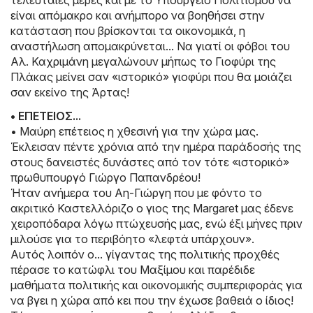
τελευταίες μέρες και με το Υπουργείο Πολιτισμού να
είναι απόμακρο και ανήμπορο να βοηθήσει στην
κατάσταση που βρίσκονται τα οικονομικά, η
αναστήλωση απομακρύνεται... Να γιατί οι φόβοι του
Αλ. Καχριμάνη μεγαλώνουν μήπως το Γιοφύρι της
Πλάκας μείνει σαν «ιστορικό» γιοφύρι που θα μοιάζει
σαν εκείνο της Άρτας!
• ΕΠΕΤΕΙΟΣ...
• Μαύρη επέτειος η χθεσινή για την χώρα μας.
Έκλεισαν πέντε χρόνια από την ημέρα παράδοσής της
στους δανειστές δυνάστες από τον τότε «ιστορικό»
πρωθυπουργό Γιώργο Παπανδρέου!
Ήταν ανήμερα του Αη-Γιώργη που με φόντο το
ακριτικό Καστελλόριζο ο γιος της Margaret μας έδενε
χειροπόδαρα λόγω πτώχευσής μας, ενώ έξι μήνες πριν
μιλούσε για το περιβόητο «λεφτά υπάρχουν».
Αυτός λοιπόν ο... γίγαντας της πολιτικής προχθές
πέρασε το κατώφλι του Μαξίμου και παρέδιδε
μαθήματα πολιτικής και οικονομικής συμπεριφοράς για
να βγει η χώρα από κει που την έχωσε βαθειά ο ίδιος!