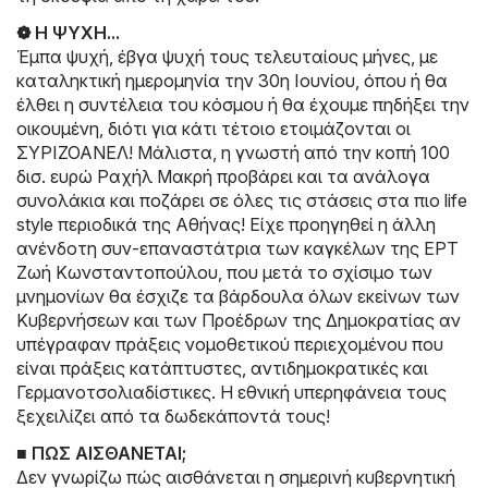
❁ Η ΨΥΧΗ...
Έμπα ψυχή, έβγα ψυχή τους τελευταίους μήνες, με
καταληκτική ημερομηνία την 30η Ιουνίου, όπου ή θα
έλθει η συντέλεια του κόσμου ή θα έχουμε πηδήξει την
οικουμένη, διότι για κάτι τέτοιο ετοιμάζονται οι
ΣΥΡΙΖΟΑΝΕΛ! Μάλιστα, η γνωστή από την κοπή 100
δισ. ευρώ Ραχήλ Μακρή προβάρει και τα ανάλογα
συνολάκια και ποζάρει σε όλες τις στάσεις στα πιο life
style περιοδικά της Αθήνας! Είχε προηγηθεί η άλλη
ανένδοτη συν-επαναστάτρια των καγκέλων της ΕΡΤ
Ζωή Κωνσταντοπούλου, που μετά το σχίσιμο των
μνημονίων θα έσχιζε τα βάρδουλα όλων εκείνων των
Κυβερνήσεων και των Προέδρων της Δημοκρατίας αν
υπέγραφαν πράξεις νομοθετικού περιεχομένου που
είναι πράξεις κατάπτυστες, αντιδημοκρατικές και
Γερμανοτσολιαδίστικες. Η εθνική υπερηφάνεια τους
ξεχειλίζει από τα δωδεκάποντά τους!
■ ΠΩΣ ΑΙΣΘΑΝΕΤΑΙ;
Δεν γνωρίζω πώς αισθάνεται η σημερινή κυβερνητική