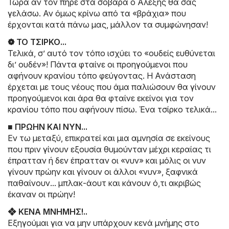
Τώρα αν τον πήρε στα σοβαρά ο Αλέξης θα σας
γελάσω. Αν όμως κρίνω από τα «βράχια» που
έρχονται κατά πάνω μας, μάλλον τα συμφώνησαν!
❁ ΤΟ ΤΣΙΡΚΟ...
Τελικά, σ’ αυτό τον τόπο ισχύει το «ουδείς ευθύνεται
δι’ ουδέν»! Πάντα φταίνε οι προηγούμενοι που
αφήνουν κρανίου τόπο φεύγοντας. Η Ανάσταση
έρχεται με τους νέους που άμα παλιώσουν θα γίνουν
προηγούμενοι και άρα θα φταίνε εκείνοι για τον
κρανίου τόπο που αφήνουν πίσω. Ένα τσίρκο τελικά...
■ ΠΡΩΗΝ ΚΑΙ ΝΥΝ...
Εν τω μεταξύ, επικρατεί και μια αμνησία σε εκείνους
που πριν γίνουν εξουσία θυμούνταν μέχρι κεραίας τι
έπρατταν ή δεν έπρατταν οι «νυν» και μόλις οι νυν
γίνουν πρώην και γίνουν οι άλλοι «νυν», ξαφνικά
παθαίνουν... μπλακ-άουτ και κάνουν ό,τι ακριβώς
έκαναν οι πρώην!
❖ ΚΕΝΑ ΜΝΗΜΗΣ!..
Εξηγούμαι για να μην υπάρχουν κενά μνήμης στο