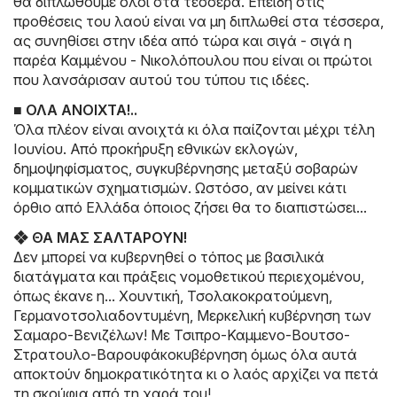
θα διπλωθούμε όλοι στα τέσσερα. Επειδή στις
προθέσεις του λαού είναι να μη διπλωθεί στα τέσσερα,
ας συνηθίσει στην ιδέα από τώρα και σιγά - σιγά η
παρέα Καμμένου - Νικολόπουλου που είναι οι πρώτοι
που λανσάρισαν αυτού του τύπου τις ιδέες.
■ ΟΛΑ ΑΝΟΙΧΤΑ!..
Όλα πλέον είναι ανοιχτά κι όλα παίζονται μέχρι τέλη
Ιουνίου. Από προκήρυξη εθνικών εκλογών,
δημοψηφίσματος, συγκυβέρνησης μεταξύ σοβαρών
κομματικών σχηματισμών. Ωστόσο, αν μείνει κάτι
όρθιο από Ελλάδα όποιος ζήσει θα το διαπιστώσει...
❖ ΘΑ ΜΑΣ ΣΑΛΤΑΡΟΥΝ!
Δεν μπορεί να κυβερνηθεί ο τόπος με βασιλικά
διατάγματα και πράξεις νομοθετικού περιεχομένου,
όπως έκανε η... Χουντική, Τσολακοκρατούμενη,
Γερμανοτσολιαδοντυμένη, Μερκελική κυβέρνηση των
Σαμαρο-Βενιζέλων! Με Τσιπρο-Καμμενο-Βουτσο-
Στρατουλο-Βαρουφάκοκυβέρνηση όμως όλα αυτά
αποκτούν δημοκρατικότητα κι ο λαός αρχίζει να πετά
τη σκούφια από τη χαρά του!