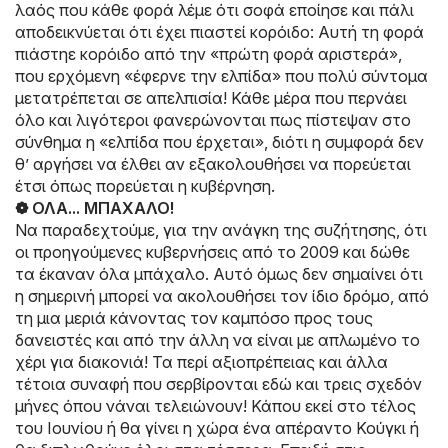
λαός που κάθε φορά λέμε ότι σοφά εποίησε και πάλι
αποδεικνύεται ότι έχει πιαστεί κορόιδο: Αυτή τη φορά
πιάστηε κορόιδο από την «πρώτη φορά αριστερά»,
που ερχόμενη «έφερνε την ελπίδα» που πολύ σύντομα
μετατρέπεται σε απελπισία! Κάθε μέρα που περνάει
όλο και λιγότεροι φανερώνονται πως πίστεψαν στο
σύνθημα η «ελπίδα που έρχεται», διότι η συμφορά δεν
θ’ αργήσει να έλθει αν εξακολουθήσει να πορεύεται
έτσι όπως πορεύεται η κυβέρνηση.
❁ ΟΛΑ... ΜΠΑΧΑΛΟ!
Να παραδεχτούμε, για την ανάγκη της συζήτησης, ότι
οι προηγούμενες κυβερνήσεις από το 2009 και δώθε
τα έκαναν όλα μπάχαλο. Αυτό όμως δεν σημαίνει ότι
η σημερινή μπορεί να ακολουθήσει τον ίδιο δρόμο, από
τη μια μεριά κάνοντας τον καμπόσο προς τους
δανειστές και από την άλλη να είναι με απλωμένο το
χέρι για διακονιά! Τα περί αξιοπρέπειας και άλλα
τέτοια συναφή που σερβίρονται εδώ και τρεις σχεδόν
μήνες όπου νάναι τελειώνουν! Κάπου εκεί στο τέλος
του Ιουνίου ή θα γίνει η χώρα ένα απέραντο Κούγκι ή