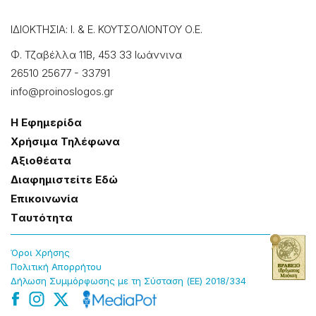
ΙΔΙΟΚΤΗΣΙΑ: Ι. & Ε. ΚΟΥΤΣΟΛΙΟΝΤΟΥ Ο.Ε.
Φ. Τζαβέλλα 11Β, 453 33 Ιωάννɩνα
26510 25677
-
33791
info@proinoslogos.gr
Η Εφημερίδα
Χρήσɩμα Τηλέφωνα
Αξɩοθέατα
Δɩαφημɩστείτε Εδώ
Επɩκοɩνωνία
Tαυτότητα
Όροɩ Χρήσης
Πολɩτɩκή Απορρήτου
Δήλωση Συμμόρφωσης με τη Σύσταση (ΕΕ) 2018/334