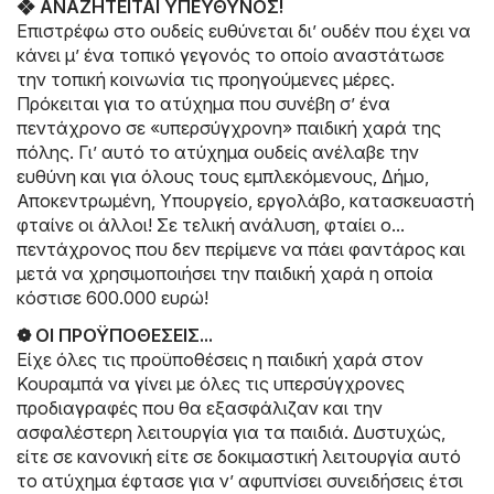
❖ ΑΝΑΖΗΤΕΙΤΑΙ ΥΠΕΥΘΥΝΟΣ!
Επιστρέφω στο ουδείς ευθύνεται δι’ ουδέν που έχει να
κάνει μ’ ένα τοπικό γεγονός το οποίο αναστάτωσε
την τοπική κοινωνία τις προηγούμενες μέρες.
Πρόκειται για το ατύχημα που συνέβη σ’ ένα
πεντάχρονο σε «υπερσύγχρονη» παιδική χαρά της
πόλης. Γι’ αυτό το ατύχημα ουδείς ανέλαβε την
ευθύνη και για όλους τους εμπλεκόμενους, Δήμο,
Αποκεντρωμένη, Υπουργείο, εργολάβο, κατασκευαστή
φταίνε οι άλλοι! Σε τελική ανάλυση, φταίει ο...
πεντάχρονος που δεν περίμενε να πάει φαντάρος και
μετά να χρησιμοποιήσει την παιδική χαρά η οποία
κόστισε 600.000 ευρώ!
❁ ΟΙ ΠΡΟΫΠΟΘΕΣΕΙΣ...
Είχε όλες τις προϋποθέσεις η παιδική χαρά στον
Κουραμπά να γίνει με όλες τις υπερσύγχρονες
προδιαγραφές που θα εξασφάλιζαν και την
ασφαλέστερη λειτουργία για τα παιδιά. Δυστυχώς,
είτε σε κανονική είτε σε δοκιμαστική λειτουργία αυτό
το ατύχημα έφτασε για ν’ αφυπνίσει συνειδήσεις έτσι