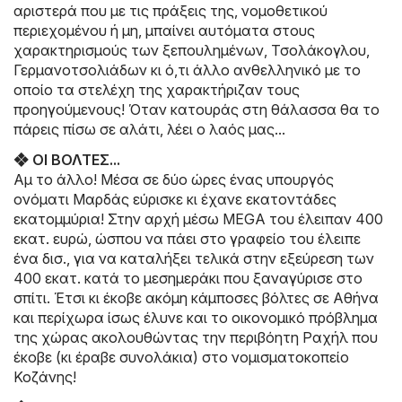
αριστερά που με τις πράξεις της, νομοθετικού
περιεχομένου ή μη, μπαίνει αυτόματα στους
χαρακτηρισμούς των ξεπουλημένων, Τσολάκογλου,
Γερμανοτσολιάδων κι ό,τι άλλο ανθελληνικό με το
οποίο τα στελέχη της χαρακτήριζαν τους
προηγούμενους! Όταν κατουράς στη θάλασσα θα το
πάρεις πίσω σε αλάτι, λέει ο λαός μας...
❖ ΟΙ ΒΟΛΤΕΣ...
Αμ το άλλο! Μέσα σε δύο ώρες ένας υπουργός
ονόματι Μαρδάς εύρισκε κι έχανε εκατοντάδες
εκατομμύρια! Στην αρχή μέσω MEGA του έλειπαν 400
εκατ. ευρώ, ώσπου να πάει στο γραφείο του έλειπε
ένα δισ., για να καταλήξει τελικά στην εξεύρεση των
400 εκατ. κατά το μεσημεράκι που ξαναγύρισε στο
σπίτι. Έτσι κι έκοβε ακόμη κάμποσες βόλτες σε Αθήνα
και περίχωρα ίσως έλυνε και το οικονομικό πρόβλημα
της χώρας ακολουθώντας την περιβόητη Ραχήλ που
έκοβε (κι έραβε συνολάκια) στο νομισματοκοπείο
Κοζάνης!