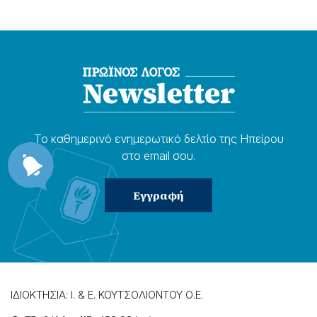
Το καθημερɩνό ενημερωτɩκό δελτίο της Ηπείρου
στο email σου.
ΙΔΙΟΚΤΗΣΙΑ: Ι. & Ε. ΚΟΥΤΣΟΛΙΟΝΤΟΥ Ο.Ε.