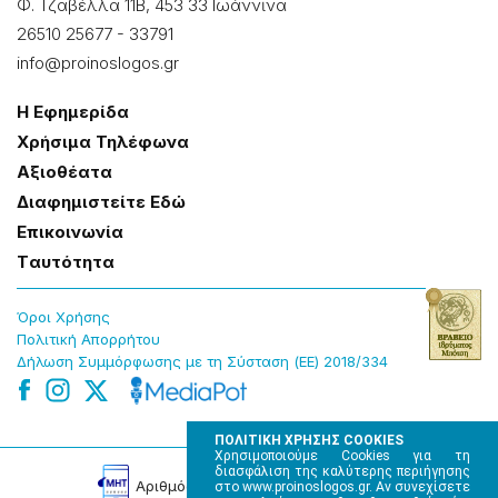
Φ. Τζαβέλλα 11Β, 453 33 Ιωάννɩνα
26510 25677
-
33791
info@proinoslogos.gr
Η Εφημερίδα
Χρήσɩμα Τηλέφωνα
Αξɩοθέατα
Δɩαφημɩστείτε Εδώ
Επɩκοɩνωνία
Tαυτότητα
Όροɩ Χρήσης
Πολɩτɩκή Απορρήτου
Δήλωση Συμμόρφωσης με τη Σύσταση (ΕΕ) 2018/334
ΠΟΛΙΤΙΚΗ ΧΡΗΣΗΣ COOKIES
Χρησιμοποιούμε Cookies για τη
διασφάλιση της καλύτερης περιήγησης
Αρɩθμός Πɩστοποίησης Μ.Η.Τ. 220242
στο www.proinoslogos.gr. Αν συνεχίσετε