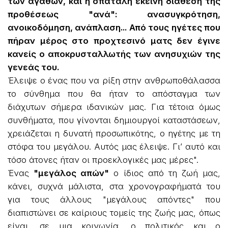
των αγαθών, και η σπάταλη εκείνη διάθεση της
προθέσεως "ανά": ανασυγκρότηση,
ανοικοδόμηση, ανάπλαση... Από τους ηγέτες που
πήραν μέρος στο προχτεσινό ματς δεν έγινε
κανείς ο αποκρυσταλλωτής των ανησυχιών της
γενεάς του.
Έλειψε ο ένας που να ρίξη στην ανθρωποθάλασσα
το σύνθημα που θα ήταν το απόσταγμα των
διάχυτων σήμερα ιδανικών μας. Για τέτοια όμως
συνθήματα, που γίνονται δημιουργοί καταστάσεων,
χρειάζεται η δυνατή προσωπικότης, ο ηγέτης με τη
στόφα του μεγάλου. Αυτός μας έλειψε. Γι’ αυτό και
τόσο άτονες ήταν οι προεκλογικές μας μέρες".
Ένας
"μεγάλος απών"
ο ίδιος από τη ζωή μας,
κάνει, συχνά μάλιστα, στα χρονογραφήματά του
για τους άλλους "μεγάλους απόντες" που
διαπιστώνει σε καίριους τομείς της ζωής μας, όπως
είναι, σε μια κοινωνία, ο πολιτικός και ο