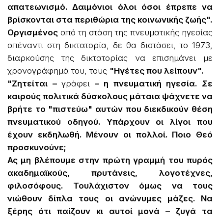
απατεωνισμό. Δαιμόνιοι όλοι όσοι έπρεπε να
βρίσκονται στα περιθώρια της κοινωνικής ζωής".
Οργισμένος
από τη στάση της πνευματικής ηγεσίας
απέναντι στη δικτατορία, δε θα διστάσει, το 1973,
διαρκούσης της δικτατορίας να επισημάνει με
χρονογράφημά του, τους
"Ηγέτες που λείπουν".
"Ζητείται –
γράφει
– η πνευματική ηγεσία. Σε
καιρούς πολιτικά δύσκολους μάταια ψάχνετε να
βρήτε το "πιστεύω" αυτών που διεκδικούν θέση
πνευματικού οδηγού. Υπάρχουν οι λίγοι που
έχουν εκδηλωθή. Μένουν οι πολλοί. Ποιο Θεό
προσκυνούνε;
Ας μη βλέπουμε στην πρώτη γραμμή του πυρός
ακαδημαϊκούς, πρυτάνεις, λογοτέχνες,
φιλοσόφους. Τουλάχιστον όμως να τους
νιώθουν δίπλα τους οι ανώνυμες μάζες. Να
ξέρης ότι παίζουν κι αυτοί μονά – ζυγά τα