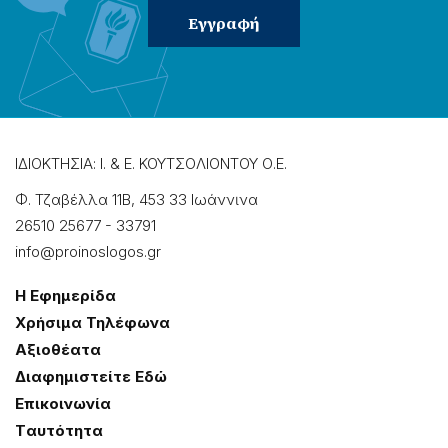
ΙΔΙΟΚΤΗΣΙΑ: Ι. & Ε. ΚΟΥΤΣΟΛΙΟΝΤΟΥ Ο.Ε.
Φ. Τζαβέλλα 11Β, 453 33 Ιωάννɩνα
26510 25677
-
33791
info@proinoslogos.gr
Η Εφημερίδα
Χρήσɩμα Τηλέφωνα
Αξɩοθέατα
Δɩαφημɩστείτε Εδώ
Επɩκοɩνωνία
Tαυτότητα