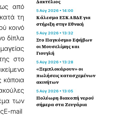
Δακτύλιος
νως από
5 Αύγ 2026 • 14:00
 κατά τη
Κάλεσμα ΕΣΚΑΒΔΕ για
στήριξη στην Εθνική
ρύ κοινό
5 Αύγ 2026 • 13:32
νο δίπλα
Στο Παγκόσμιο Εφήβων
οι Μουσελίμης και
μαγείας
Γιουγλή
της στο
5 Αύγ 2026 • 13:28
ικείμενο
«Ξεμπλοκάρουν» οι
πωλήσεις κατασχεμένων
ς κάποια
ακινήτων
ακούλες
5 Αύγ 2026 • 13:05
Πολύωρη διακοπή νερού
θέμα των
σήμερα στα Ζευγάρια
ςE-mail