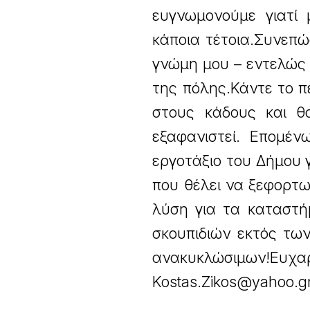
ευγνωμονούμε γιατί
κάποια τέτοια.Συνεπώ
γνώμη μου – εντελώς π
της πόλης.Κάντε το π
στους κάδους και θ
εξαφανιστεί. Επομέν
εργοτάξιο του Δήμου 
που θέλει να ξεφορτω
λύση για τα καταστ
σκουπιδιών εκτός τω
ανακυκλώσιμων!Ευχ
Kostas.Zikos@yahoo.g