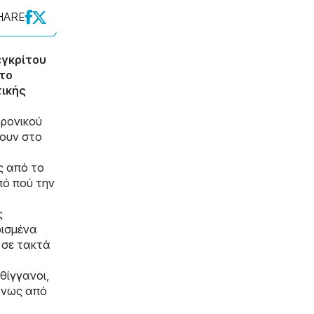
HARE
εγκρίτου
 το
τικής
τρονικού
νουν στο
ς από το
πό πού την
ς
ρισμένα
 σε τακτά
θίγγανοι,
άνως από