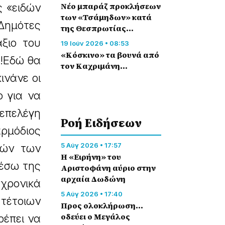
Νέο μπαράζ προκλήσεων
 «ειδών
των «Τσάμηδων» κατά
 Δημότες
της Θεσπρωτίας…
ξιο του
19 Ιούν 2026 • 08:53
«Κόσκινο» τα βουνά από
ί!Εδώ θα
τον Καχριμάνη…
ινάνε οι
ο για να
επελέγη
Ροή Eιδήσεων
αρμόδιος
5 Αύγ 2026 • 17:57
τών των
Η «Ειρήνη» του
μέσω της
Αριστοφάνη αύριο στην
αρχαία Δωδώνη
ρονικά
5 Αύγ 2026 • 17:40
τέτοιων
Προς ολοκλήρωση…
οδεύει ο Μεγάλος
ρέπει να