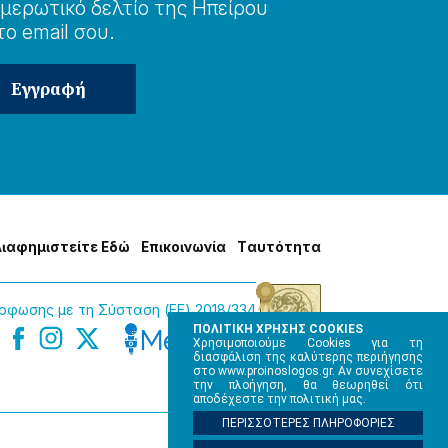
μερωτɩκό δελτίο της Ηπείρου
το email σου.
Δɩαφημɩστείτε Εδώ
Επɩκοɩνωνία
Tαυτότητα
φωσης με τη Σύσταση (ΕΕ) 2018/334
ΠΟΛΙΤΙΚΗ ΧΡΗΣΗΣ COOKIES
Χρησιμοποιούμε Cookies για τη
διασφάλιση της καλύτερης περιήγησης
στο www.proinoslogos.gr. Αν συνεχίσετε
την πλοήγηση, θα θεωρηθεί ότι
αποδέχεστε την πολιτική μας.
ΠΕΡΙΣΣΟΤΕΡΕΣ ΠΛΗΡΟΦΟΡΙΕΣ