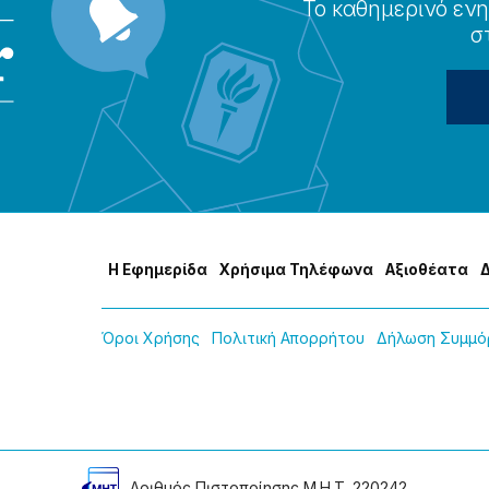
Το καθημερɩνό ενη
σ
Η Εφημερίδα
Χρήσɩμα Τηλέφωνα
Αξɩοθέατα
Όροɩ Χρήσης
Πολɩτɩκή Απορρήτου
Δήλωση Συμμόρ
Αρɩθμός Πɩστοποίησης Μ.Η.Τ. 220242