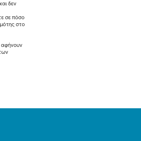
και δεν
τε σε πόσο
ημότης στο
ν αφήνουν
 των