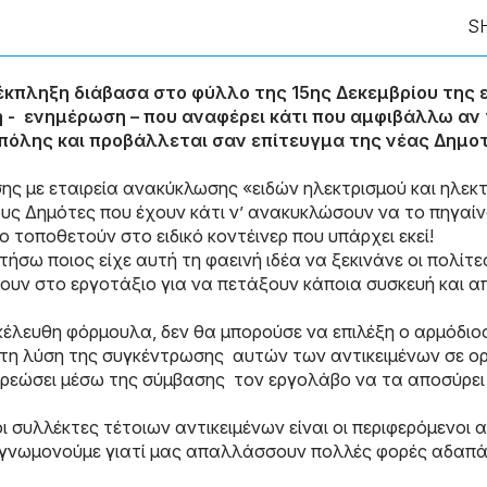
S
 έκπληξη διάβασα στο φύλλο της 15ης Δεκεμβρίου της 
η - ενημέρωση – που αναφέρει κάτι που αμφιβάλλω αν
ς πόλης και προβάλλεται σαν επίτευγμα της νέας Δημο
ς με εταιρεία ανακύκλωσης «ειδών ηλεκτρισμού και ηλεκ
ους Δημότες που έχουν κάτι ν’ ανακυκλώσουν να το πηγαί
ο τοποθετούν στο ειδικό κοντέινερ που υπάρχει εκεί!
ήσω ποιος είχε αυτή τη φαεινή ιδέα να ξεκινάνε οι πολίτε
νουν στο εργοτάξιο για να πετάξουν κάποια συσκευή και α
ξικέλευθη φόρμουλα, δεν θα μπορούσε να επιλέξη ο αρμόδιο
τη λύση της συγκέντρωσης αυτών των αντικειμένων σε ο
χρεώσει μέσω της σύμβασης τον εργολάβο να τα αποσύρει
 συλλέκτες τέτοιων αντικειμένων είναι οι περιφερόμενοι α
ευγνωμονούμε γιατί μας απαλλάσσουν πολλές φορές αδαπ