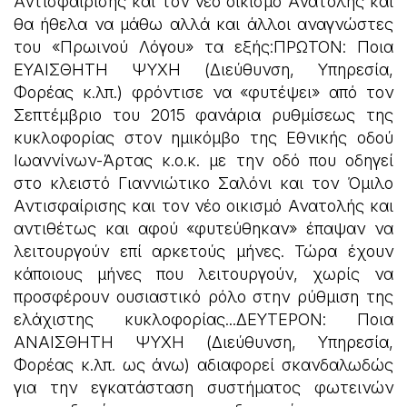
Αντισφαίρισης και τον νέο οικισμό Ανατολής και
θα ήθελα να μάθω αλλά και άλλοι αναγνώστες
του «Πρωινού Λόγου» τα εξής:ΠΡΩΤΟΝ: Ποια
ΕΥΑΙΣΘΗΤΗ ΨΥΧΗ (Διεύθυνση, Υπηρεσία,
Φορέας κ.λπ.) φρόντισε να «φυτέψει» από τον
Σεπτέμβριο του 2015 φανάρια ρυθμίσεως της
κυκλοφορίας στον ημικόμβο της Εθνικής οδού
Ιωαννίνων-Άρτας κ.ο.κ. με την οδό που οδηγεί
στο κλειστό Γιαννιώτικο Σαλόνι και τον Όμιλο
Αντισφαίρισης και τον νέο οικισμό Ανατολής και
αντιθέτως και αφού «φυτεύθηκαν» έπαψαν να
λειτουργούν επί αρκετούς μήνες. Τώρα έχουν
κάποιους μήνες που λειτουργούν, χωρίς να
προσφέρουν ουσιαστικό ρόλο στην ρύθμιση της
ελάχιστης κυκλοφορίας...ΔΕΥΤΕΡΟΝ: Ποια
ΑΝΑΙΣΘΗΤΗ ΨΥΧΗ (Διεύθυνση, Υπηρεσία,
Φορέας κ.λπ. ως άνω) αδιαφορεί σκανδαλωδώς
για την εγκατάσταση συστήματος φωτεινών