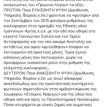
αναγνώστες του «Πρωινού Λόγου» τα εξής:
ΠΡΩΤΟΝ: Ποια ΕΥΑΙΣΘΗΤΗ ΨΥΧΗ (Διεύθυνση,
Υπηρεσία, Φορέας κ.λπ.) φρόντισε να «φυτέψει» από
τον Σεπτέμβριο του 2015 φανάρια ρυθμίσεως της
κυκλοφορίας στον ημικόμβο της Εθνικής οδού
Ιωαννίνων-Άρτας κ.ο.κ. με την οδό που οδηγεί στο
κλειστό Γιαννιώτικο Σαλόνι και τον Όμιλο
Αντισφαίρισης και τον νέο οικισμό Ανατολής και
αντιθέτως και αφού «φυτεύθηκαν» έπαψαν να
λειτουργούν επί αρκετούς μήνες. Τώρα έχουν
κάποιους μήνες που λειτουργούν, χωρίς να
προσφέρουν ουσιαστικό ρόλο στην ρύθμιση της
ελάχιστης κυκλοφορίας...
ΔΕΥΤΕΡΟΝ: Ποια ΑΝΑΙΣΘΗΤΗ ΨΥΧΗ (Διεύθυνση,
Υπηρεσία, Φορέας κ.λπ. ως άνω) αδιαφορεί
σκανδαλωδώς για την εγκατάσταση συστήματος
φωτεινών σηματοδοτών στην ημιδιασταύρωση της
λεωφόρου «Σταύρος Νιάρχος» και της οδού που
οδηγεί από και προς το Πανεπιστημιακό Νοσοκομείο.
Πόσα ατυχήματα με υλικές ζημιές και σωματικές