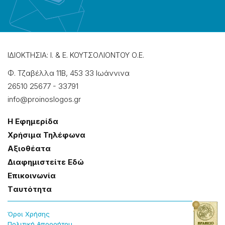
ΙΔΙΟΚΤΗΣΙΑ: Ι. & Ε. ΚΟΥΤΣΟΛΙΟΝΤΟΥ Ο.Ε.
Φ. Τζαβέλλα 11Β, 453 33 Ιωάννɩνα
26510 25677
-
33791
info@proinoslogos.gr
Η Εφημερίδα
Χρήσɩμα Τηλέφωνα
Αξɩοθέατα
Δɩαφημɩστείτε Εδώ
Επɩκοɩνωνία
Tαυτότητα
Όροɩ Χρήσης
Πολɩτɩκή Απορρήτου