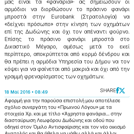
μας είναι τα «φανάρια»· ας σημειώσουν οι
αρμόδιοι να διορθώσουν το πράσινο φανάρι
μπροστά στην Eurobank (Στρατολογία) να
«δείχνει πρόσωπο» στην κίνηση των οχημάτων
επί της Δωδώνης και όχι τον απέναντι φούρνο.
Επίσης το πράσινο φανάρι μπροστά στο
Δικαστικό Μέγαρο, αμέσως μετά το εκεί
περίπτερο, αποκρύπτεται από κορμό δένδρου και
θα πρέπει η αρμόδια Υπηρεσία του Δήμου να τον
κόψει για να φαίνεται από μακριά και όχι από την
γραμμή φρεναρίσματος των οχημάτων.
SHARE
18 Μάϊ 2016 • 08:49
Αφορμή για την παρούσα επιστολή μου αποτέλεσε
σχόλιο συνεργάτη του «Πρωινού Λόγου» με τα
στοιχεία Χρ. και με τίτλο «Άχρηστα φανάρια... στην
διασταύρωση Λεωφόρου Δωδώνης και οδού που
οδηγεί στον Όμιλο Αντισφαίρισης και τον νέο οικισμό
Ανατολής και θα ήθελα να μάθω αλλά και άλλοι