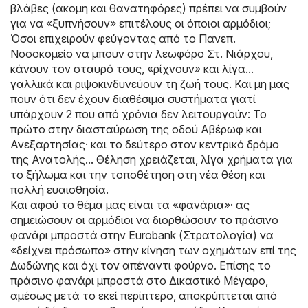
βλάβες (ακομη και θανατηφόρες) πρέπει να συμβούν
για να «ξυπνήσουν» επιτέλους οι όποιοι αρμόδιοι;
Όσοι επιχειρούν φεύγοντας από το Πανεπ.
Νοσοκομείο να μπουν στην λεωφόρο Στ. Νιάρχου,
κάνουν τον σταυρό τους, «ρίχνουν» και λίγα...
γαλλικά και ριψοκινδυνεύουν τη ζωή τους. Και μη μας
πουν ότι δεν έχουν διαθέσιμα συστήματα γιατί
υπάρχουν 2 που από χρόνια δεν λειτουργούν: Το
πρώτο στην διασταύρωση της οδού Αβέρωφ και
Ανεξαρτησίας· και το δεύτερο στον κεντρικό δρόμο
της Ανατολής... Θέληση χρειάζεται, λίγα χρήματα για
το ξήλωμα και την τοποθέτηση στη νέα θέση και
πολλή ευαισθησία.
Και αφού το θέμα μας είναι τα «φανάρια»· ας
σημειώσουν οι αρμόδιοι να διορθώσουν το πράσινο
φανάρι μπροστά στην Eurobank (Στρατολογία) να
«δείχνει πρόσωπο» στην κίνηση των οχημάτων επί της
Δωδώνης και όχι τον απέναντι φούρνο. Επίσης το
πράσινο φανάρι μπροστά στο Δικαστικό Μέγαρο,
αμέσως μετά το εκεί περίπτερο, αποκρύπτεται από